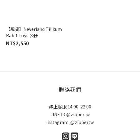
【現貨】Neverland Tilikum
Rabit Toys 公仔
NT$2,550
聯絡我們
線上客服 14:00-22:00
LINE ID:@zippertw
Instagram: @zippertw