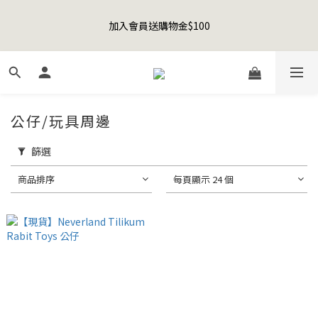
8
8
1
2
2
4
3
1
1
4
1
5
5
7
6
4
Happy Father's Day Sale! 全館88折+限時免運
7
7
0
1
1
3
2
0
加入會員送購物金$100
0
3
:
0
4
:
4
6
:
5
3
先加入購物車！
6
9
6
9
0
0
2
1
日
時
分
秒
2
3
3
5
4
2
5
8
5
9
9
8
1
0
1
2
2
4
3
1
4
7
4
8
8
9
7
0
0
1
1
3
2
0
聯名款登山德比鞋 三色齊發！ZIPPER x OOG Mountain Derby
3
6
3
7
7
9
8
6
0
0
2
1
2
5
2
6
6
8
7
5
1
0
1
4
1
5
5
7
6
4
Happy Father's Day Sale! 全館88折+限時免運
公仔/玩具周邊
0
0
3
:
0
4
:
4
6
:
5
3
先加入購物車！
日
時
分
秒
2
3
3
5
4
2
篩選
1
2
2
4
3
1
0
1
1
3
2
0
商品排序
每頁顯示 24 個
0
0
2
1
1
0
0