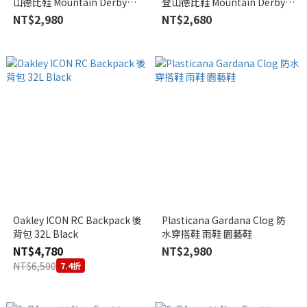
山德比鞋 Mountain Derby
登山德比鞋 Mountain Derby
Black/Brown
Suede Brown
NT$2,980
NT$2,680
Oakley ICON RC Backpack 後
Plasticana Gardana Clog 防
背包 32L Black
水穿搭鞋 雨鞋 園藝鞋
NT$4,780
NT$2,980
NT$6,500
7.4折