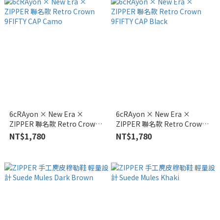
6cRAyon × New Era ×
6cRAyon × New Era ×
ZIPPER 聯名款 Retro Crown
ZIPPER 聯名款 Retro Crown
9FIFTY CAP Camo
9FIFTY CAP Black
NT$1,780
NT$1,780