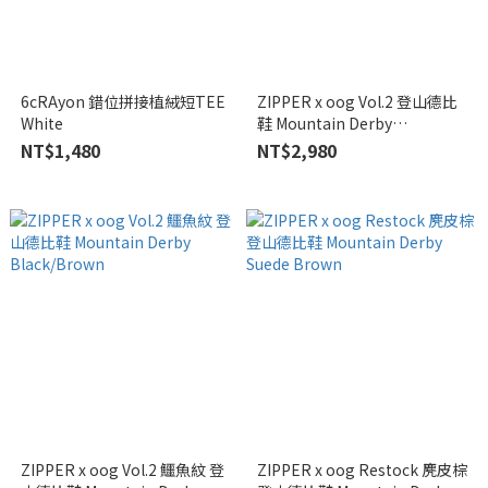
6cRAyon 錯位拼接植絨短TEE
ZIPPER x oog Vol.2 登山德比
White
鞋 Mountain Derby
Black/Beige
NT$1,480
NT$2,980
ZIPPER x oog Vol.2 鱷魚紋 登
ZIPPER x oog Restock 麂皮棕