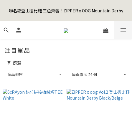
5
8
5
6
6
1
0
0
7
1
4
1
6
2
2
6
Happy Father's Day Sale! 全館88折+限時免運
4
7
4
9
5
5
9
0
聯名款登山德比鞋 三色齊發！ZIPPER x OOG Mountain Derby
6
0
3
:
0
5
:
1
1
:
5
9
3
6
3
8
4
4
8
先加入購物車！
日
時
分
秒
5
2
4
0
0
4
8
2
5
2
7
3
3
7
4
1
3
3
7
1
4
1
6
2
2
6
Happy Father's Day Sale! 全館88折+限時免運
3
0
2
2
6
0
3
:
0
5
:
1
1
:
5
先加入購物車！
2
1
1
日
時
分
秒
5
2
4
0
0
4
1
0
0
4
1
3
3
注目單品
0
3
0
2
2
2
1
1
篩選
1
0
0
0
商品排序
每頁顯示 24 個