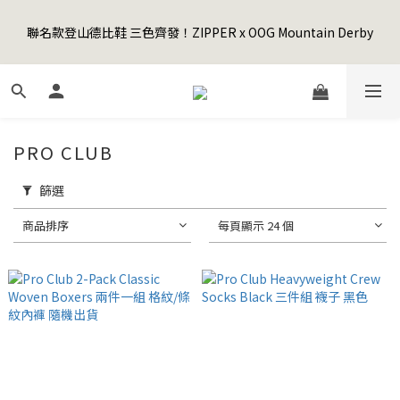
5
7
7
8
9
9
9
3
1
3
3
4
5
5
5
9
Happy Father's Day Sale! 全館88折+限時免運
4
6
6
7
8
8
8
2
聯名款登山德比鞋 三色齊發！ZIPPER x OOG Mountain Derby
0
2
:
2
3
:
4
4
:
4
8
3
5
5
6
7
7
7
先加入購物車！
1
日
時
分
秒
1
1
2
3
3
3
7
2
4
4
5
6
6
6
0
0
0
1
2
2
2
6
1
3
3
4
5
5
5
9
Happy Father's Day Sale! 全館88折+限時免運
0
1
1
1
5
0
2
:
2
3
:
4
4
:
4
8
先加入購物車！
0
0
0
4
日
時
分
秒
1
1
2
3
3
3
7
3
0
0
1
2
2
2
6
PRO CLUB
2
0
1
1
1
5
1
0
0
0
4
篩選
0
3
2
商品排序
每頁顯示 24 個
1
0