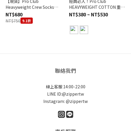
【現貨】Pro Club
經典必入！Pro Club
Heavyweight Crew Socks
HEAVYWEIGHT COTTON 重磅
White 三雙一組 襪子 白色
棉質短袖 圓領短TEE 短袖 三色
NT$680
NT$380 ~ NT$530
NT$750
9.1折
聯絡我們
線上客服 14:00-22:00
LINE ID:@zippertw
Instagram: @zippertw