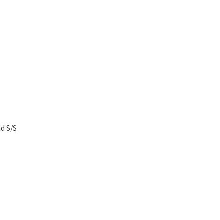
d S/S