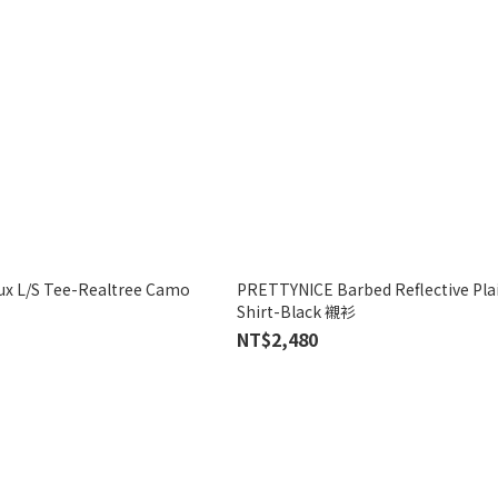
x L/S Tee-Realtree Camo
PRETTYNICE Barbed Reflective Plai
Shirt-Black 襯衫
NT$2,480