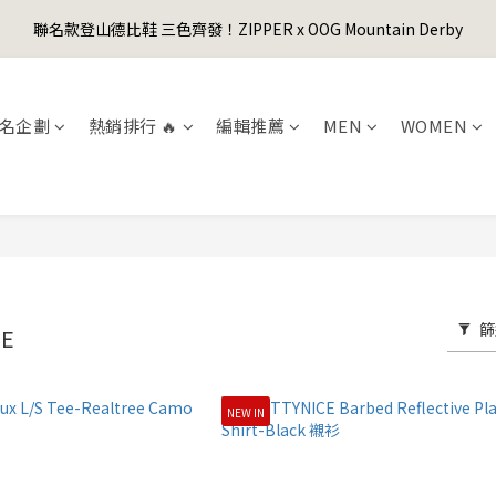
1
5
1
2
2
4
5
4
0
0
3
7
3
4
4
6
7
6
0
4
:
0
1
:
1
3
:
4
3
聯名款登山德比鞋 三色齊發！ZIPPER x OOG Mountain Derby
er's Day Sale! 全館88折+限時免運
先
2
6
2
3
3
5
6
5
日
時
分
秒
3
0
0
2
3
2
1
5
1
2
2
4
5
4
2
1
2
1
0
4
:
0
1
:
1
3
:
4
3
er's Day Sale! 全館88折+限時免運
先
1
0
1
0
日
時
分
秒
3
0
0
2
3
2
0
0
名企劃
熱銷排行 🔥
編輯推薦
MEN
WOMEN
2
1
2
1
1
0
1
0
0
0
篩
CE
NEW IN