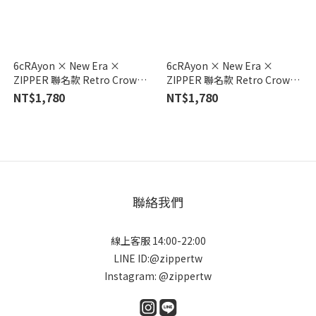
6cRAyon × New Era ×
6cRAyon × New Era ×
ZIPPER 聯名款 Retro Crown
ZIPPER 聯名款 Retro Crown
9FIFTY CAP Camo
9FIFTY CAP Black
NT$1,780
NT$1,780
聯絡我們
線上客服 14:00-22:00
LINE ID:@zippertw
Instagram: @zippertw