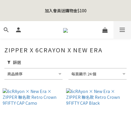
8
8
8
8
2
3
2
2
1
5
1
6
5
1
5
1
Happy Father's Day Sale! 全館88折+限時免運
7
7
7
7
1
2
1
1
加入會員送購物金$100
0
4
:
0
5
:
4
0
:
4
0
先加入購物車！
6
6
6
6
0
1
0
0
日
時
分
秒
3
4
3
3
5
9
5
9
5
9
5
0
2
3
2
2
4
8
4
9
8
4
8
4
1
2
1
1
聯名款登山德比鞋 三色齊發！ZIPPER x OOG Mountain Derby
3
7
3
8
7
3
7
3
0
1
0
0
2
6
2
7
6
2
6
2
0
1
5
1
6
5
1
5
1
Happy Father's Day Sale! 全館88折+限時免運
ZIPPER X 6CRAYON X NEW ERA
0
4
:
0
5
:
4
0
:
4
0
先加入購物車！
日
時
分
秒
3
4
3
3
篩選
2
3
2
2
1
2
1
1
商品排序
每頁顯示 24 個
0
1
0
0
0