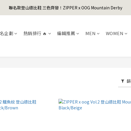
1
4
2
9
3
6
6
7
4
1
1
2
3
6
4
5
8
8
9
0
3
:
1
8
:
2
5
:
5
6
聯名款登山德比鞋 三色齊發！ZIPPER x OOG Mountain Derby
er's Day Sale! 全館88折+限時免運
3
0
0
1
先
2
5
3
4
7
7
8
日
時
分
秒
2
0
7
1
4
4
5
2
0
1
4
2
9
3
6
6
7
1
6
0
3
3
4
1
0
3
:
1
8
:
2
5
:
5
6
er's Day Sale! 全館88折+限時免運
先
0
5
2
2
3
日
時
分
秒
0
2
0
7
1
4
4
5
4
1
1
2
名企劃
熱銷排行 🔥
編輯推薦
MEN
WOMEN
1
6
0
3
3
4
3
0
0
1
0
5
2
2
3
2
0
4
1
1
2
1
3
0
0
1
0
2
0
1
0
篩