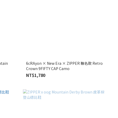
tain
6cRAyon × New Era × ZIPPER 聯名款 Retro
Crown 9FIFTY CAP Camo
NT$1,780