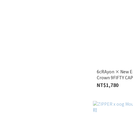
6cRAyon × New E
Crown 9FIFTY CAP
NT$1,780