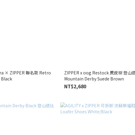
ra × ZIPPER 聯名款 Retro
ZIPPER x oog Restock 麂皮棕 登
 Black
Mountain Derby Suede Brown
NT$2,680