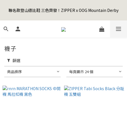
5
9
6
7
7
0
0
0
1
5
2
3
6
6
6
3
Happy Father's Day Sale! 全館88折+限時免運
4
8
5
6
9
9
9
6
聯名款登山德比鞋 三色齊發！ZIPPER x OOG Mountain Derby
0
4
:
1
2
:
5
5
:
5
2
3
7
4
5
8
8
8
先加入購物車！
5
日
時
分
秒
3
0
1
4
4
4
1
2
6
3
4
7
7
7
4
2
0
3
3
3
0
1
5
2
3
6
6
6
3
Happy Father's Day Sale! 全館88折+限時免運
1
2
2
2
0
4
:
1
2
:
5
5
:
5
2
先加入購物車！
0
1
1
1
日
時
分
秒
3
0
1
4
4
4
1
0
0
0
2
0
3
3
3
0
襪子
1
2
2
2
0
1
1
1
篩選
0
0
0
商品排序
每頁顯示 24 個