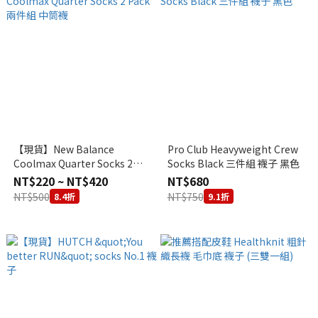
【現貨】New Balance
Pro Club Heavyweight Crew
Coolmax Quarter Socks 2
Socks Black 三件組 襪子 黑色
Pack 兩件組 中筒襪
NT$220 ~ NT$420
NT$680
NT$500
NT$750
8.4折
9.1折