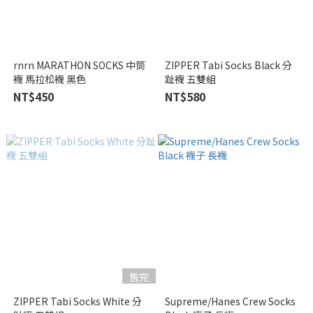
rnrn MARATHON SOCKS 中筒
ZIPPER Tabi Socks Black 分
襪 馬拉松襪 黑色
趾襪 五雙組
NT$450
NT$580
售完
ZIPPER Tabi Socks White 分
Supreme/Hanes Crew Socks