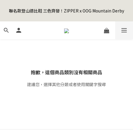
5
9
6
5
9
8
2
0
1
5
2
1
5
8
6
4
Happy Father's Day Sale! 全館88折+限時免運
4
8
5
4
8
9
7
1
聯名款登山德比鞋 三色齊發！ZIPPER x OOG Mountain Derby
0
4
:
1
0
:
4
7
:
5
3
3
7
4
3
7
8
6
先加入購物車！
0
日
時
分
秒
3
0
3
6
4
2
2
6
3
2
6
9
7
5
2
2
5
3
1
1
5
2
1
5
8
6
4
Happy Father's Day Sale! 全館88折+限時免運
1
1
4
2
0
0
4
:
1
0
:
4
7
:
5
3
先加入購物車！
0
0
3
1
日
時
分
秒
3
0
3
6
4
2
2
0
2
2
5
3
1
1
1
1
4
2
0
0
0
0
3
1
2
0
抱歉，這個商品類別沒有相關商品
1
0
建議您，選擇其他分類或者使用關鍵字搜尋