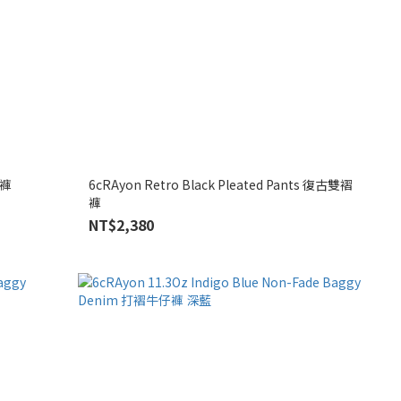
長褲
6cRAyon Retro Black Pleated Pants 復古雙褶
褲
NT$2,380