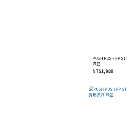
PUSH PUSH PP 
深藍
NT$1,980