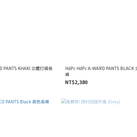
RD PANTS KHAKI 立體打褶長
HdPc HdPc A-WARD PANTS BLA
褲
NT$2,380