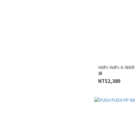
HdPc HdPc A-WA
褲
NT$2,380