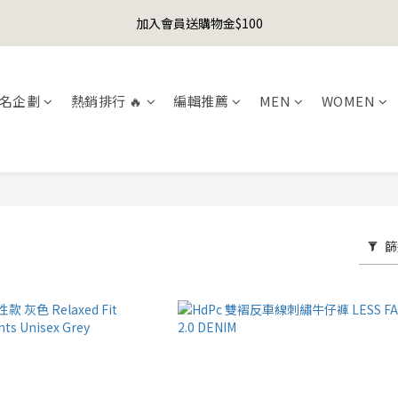
1
4
2
9
3
4
4
1
6
0
1
1
7
5
8
6
7
8
8
0
3
:
1
8
:
2
3
:
3
9
加入會員送購物金$100
er's Day Sale! 全館88折+限時免運
先
0
5
0
0
6
4
7
5
6
7
7
日
時
分
秒
2
0
7
1
2
2
8
4
5
3
6
4
5
6
6
1
6
0
1
1
7
聯名款登山德比鞋 三色齊發！ZIPPER x OOG Mountain Derby
3
4
2
5
3
4
5
5
0
5
0
0
6
2
3
1
4
2
9
3
4
4
4
5
名企劃
熱銷排行 🔥
編輯推薦
MEN
WOMEN
1
2
0
3
:
1
8
:
2
3
:
3
9
er's Day Sale! 全館88折+限時免運
3
4
先
日
時
分
秒
0
1
2
0
7
1
2
2
8
2
3
0
1
6
0
1
1
7
1
2
0
5
0
0
6
0
1
4
5
0
3
4
2
3
篩
1
2
0
1
0