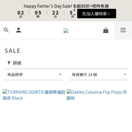
1
1
3
3
1
1
6
6
3
3
3
3
6
6
7
7
Happy Father's Day Sale! 全館88折+限時免運
Happy Father's Day Sale! 全館88折+限時免運
0
0
2
2
:
:
0
0
5
5
:
:
2
2
2
2
:
:
5
5
6
6
先加入購物車！
先加入購物車！
9
日
日
9
時
時
分
分
秒
秒
1
1
4
4
1
1
1
1
4
4
5
5
8
8
0
0
3
3
0
0
0
0
3
3
4
4
7
9
7
9
9
2
2
2
2
3
3
加入會員送購物金$100
6
8
6
8
8
1
1
1
1
2
2
5
7
5
7
7
0
0
0
0
1
1
SALE
4
6
4
9
6
6
9
0
0
聯名款登山德比鞋 三色齊發！ZIPPER x OOG Mountain Derby
3
5
3
8
5
5
8
9
2
4
2
7
4
4
7
8
篩選
1
3
1
6
3
3
6
7
Happy Father's Day Sale! 全館88折+限時免運
商品排序
每頁顯示 24 個
0
2
:
0
5
:
2
2
:
5
6
先加入購物車！
日
時
分
秒
1
4
1
1
4
5
0
3
0
0
3
4
2
2
3
1
1
2
0
0
1
0