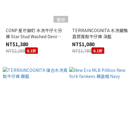
售完
CONP 星芒鉚釘 水洗牛仔七分
TERRAINCOGNITA 水洗貓鬚
褲 Star Stud Washed Denim
直筒寬鬆牛仔褲 深藍
Cropped Pants
NT$1,380
NT$1,080
NT$2,280
NT$1,780
6.1折
6.1折