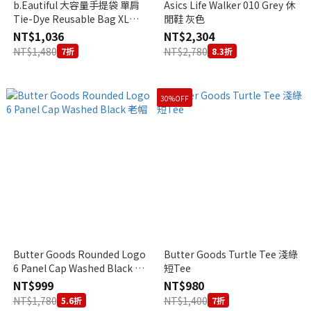
b.Eautiful 大容量手提袋 單肩
Asics Life Walker 010 Grey 休
Tie-Dye Reusable Bag XL
閒鞋 灰色
(Navy)
NT$1,036
NT$2,304
NT$1,480
NT$2,780
7折
8.3折
30%OFF
Butter Goods Rounded Logo
Butter Goods Turtle Tee 淺綠
6 Panel Cap Washed Black 老
短Tee
帽
NT$999
NT$980
NT$1,780
NT$1,400
5.6折
7折