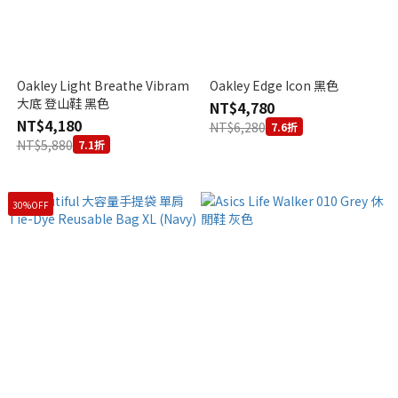
Oakley Light Breathe Vibram
Oakley Edge Icon 黑色
大底 登山鞋 黑色
NT$4,780
NT$4,180
NT$6,280
7.6折
NT$5,880
7.1折
30%OFF