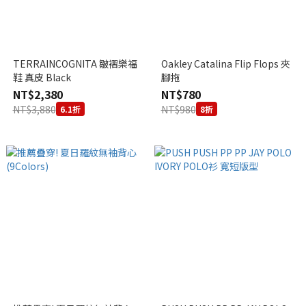
TERRAINCOGNITA 皺褶樂福
Oakley Catalina Flip Flops 夾
鞋 真皮 Black
腳拖
NT$2,380
NT$780
NT$3,880
NT$980
6.1折
8折