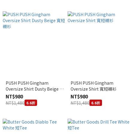
PUSH PUSH Gingham
PUSH PUSH Gingham
Oversize Shirt Dusty Beige 寬
Oversize Shirt 寬短襯衫
短襯衫
NT$980
NT$980
NT$1,480
NT$1,480
6.6折
6.6折