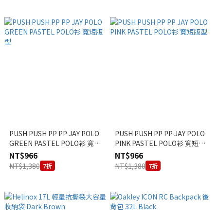
PUSH PUSH PP PP JAY POLO
PUSH PUSH PP PP JAY POLO
GREEN PASTEL POLO衫 寬短
PINK PASTEL POLO衫 寬短版
版型
型
NT$966
NT$966
NT$1,380
NT$1,380
7折
7折