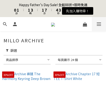
1
1
2
2
2
2
4
4
2
2
8
8
5
5
4
4
Happy Father's Day Sale! 全館88折+限時免運
Happy Father's Day Sale! 全館88折+限時免運
0
0
1
1
:
:
1
1
3
3
:
:
1
1
7
7
:
:
4
4
3
3
先加入購物車！
先加入購物車！
9
日
日
時
時
分
分
秒
秒
0
0
0
0
2
2
0
0
6
6
3
3
2
2
8
9
9
9
1
1
5
5
2
2
1
1
7
8
8
8
0
0
4
4
1
1
0
0
加入會員送購物金$100
6
7
7
9
7
9
3
3
0
0
5
6
6
8
6
9
8
2
2
MILLO ARCHIVE
4
5
5
7
5
8
7
1
1
聯名款登山德比鞋 三色齊發！ZIPPER x OOG Mountain Derby
3
4
4
6
4
7
6
0
0
2
3
3
5
3
9
6
5
篩選
1
2
2
4
2
8
5
4
Happy Father's Day Sale! 全館88折+限時免運
商品排序
每頁顯示 24 個
0
1
:
1
3
:
1
7
:
4
3
先加入購物車！
日
時
分
秒
0
0
2
0
6
3
2
1
5
2
1
30%OFF
30%OFF
0
4
1
0
3
0
2
1
0