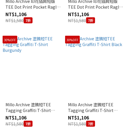
Millo Archive 印花插肩短版
Millo Archive 印花插肩短版
TEE Dot Print Pocket Raglan
TEE Dot Print Pocket Raglan
T-Shirt Burgundy
T-Shirt Navy
NT$1,106
NT$1,106
NT$1,580
NT$1,580
7折
7折
30%OFF
30%OFF
Millo Archive 塗鴉短TEE
Millo Archive 塗鴉短TEE
Tagging Graffiti T-Shirt
Tagging Graffiti T-Shirt
Burgundy
Black
NT$1,106
NT$1,106
NT$1,580
NT$1,580
7折
7折