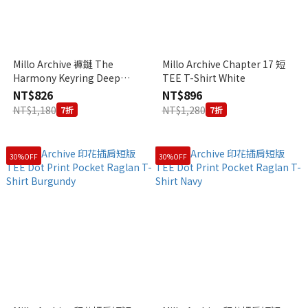
Millo Archive 褲鏈 The
Millo Archive Chapter 17 短
Harmony Keyring Deep
TEE T-Shirt White
Brown
NT$826
NT$896
NT$1,180
NT$1,280
7折
7折
30%OFF
30%OFF