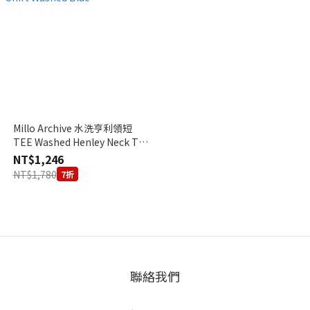
Millo Archive 水洗亨利領短
TEE Washed Henley Neck T-
Shirt Washed Blue
NT$1,246
NT$1,780
7折
聯絡我們