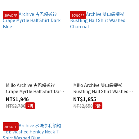
30%OFF
30%OFF
Millo Archive 古巴領襯衫
Millo Archive 雙口袋襯衫
Crape Myrtle Half Shirt Dark
Rustling Half Shirt Washed
Blue
Charcoal
NT$1,946
NT$1,855
NT$2,780
NT$2,650
7折
7折
30%OFF