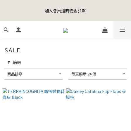
8
9
8
1
5
0
3
2
1
4
2
8
3
6
5
1
Happy Father's Day Sale! 全館88折+限時免運
7
8
9
7
0
4
2
1
加入會員送購物金$100
0
3
:
1
7
:
2
5
:
4
0
先加入購物車！
6
9
7
8
6
3
1
0
日
時
分
秒
2
0
6
1
4
3
5
8
6
7
9
5
2
0
1
5
0
3
2
4
7
5
6
9
8
4
1
0
4
2
1
聯名款登山德比鞋 三色齊發！ZIPPER x OOG Mountain Derby
3
6
4
5
8
7
3
0
3
1
0
2
5
3
9
4
7
6
2
2
0
1
4
2
8
3
6
5
1
Happy Father's Day Sale! 全館88折+限時免運
SALE
1
0
3
:
1
7
:
2
5
:
4
0
先加入購物車！
0
日
時
分
秒
2
0
6
1
4
3
篩選
1
5
0
3
2
0
4
2
1
商品排序
每頁顯示 24 個
3
1
0
2
0
1
0