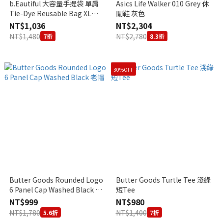
b.Eautiful 大容量手提袋 單肩
Asics Life Walker 010 Grey 休
Tie-Dye Reusable Bag XL
閒鞋 灰色
(Navy)
NT$1,036
NT$2,304
NT$1,480
NT$2,780
7折
8.3折
30%OFF
Butter Goods Rounded Logo
Butter Goods Turtle Tee 淺綠
6 Panel Cap Washed Black 老
短Tee
帽
NT$999
NT$980
NT$1,780
NT$1,400
5.6折
7折