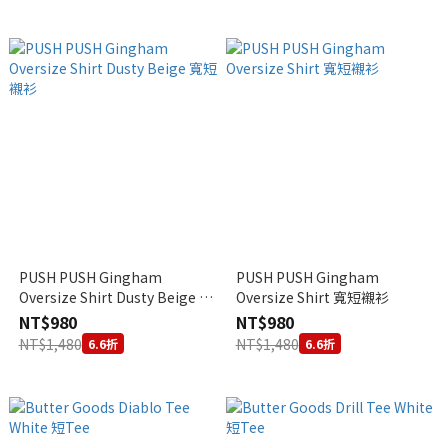
PUSH PUSH Gingham
PUSH PUSH Gingham
Oversize Shirt Dusty Beige 寬
Oversize Shirt 寬短襯衫
短襯衫
NT$980
NT$980
NT$1,480
NT$1,480
6.6折
6.6折