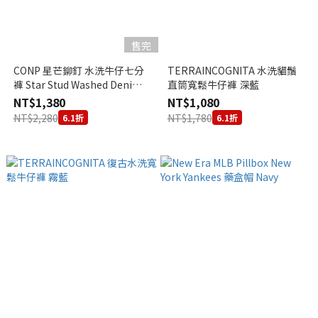
售完
CONP 星芒鉚釘 水洗牛仔七分
TERRAINCOGNITA 水洗貓鬚
褲 Star Stud Washed Denim
直筒寬鬆牛仔褲 深藍
Cropped Pants
NT$1,380
NT$1,080
NT$2,280
NT$1,780
6.1折
6.1折