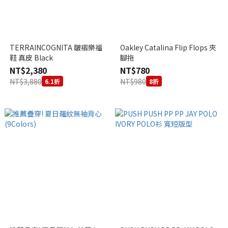
TERRAINCOGNITA 皺褶樂福
Oakley Catalina Flip Flops 夾
鞋 真皮 Black
腳拖
NT$2,380
NT$780
NT$3,880
NT$980
6.1折
8折