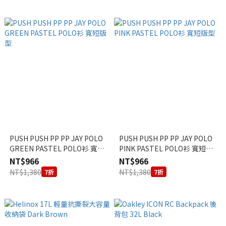
PUSH PUSH PP PP JAY POLO
PUSH PUSH PP PP JAY POLO
GREEN PASTEL POLO衫 寬短
PINK PASTEL POLO衫 寬短版
版型
型
NT$966
NT$966
NT$1,380
NT$1,380
7折
7折