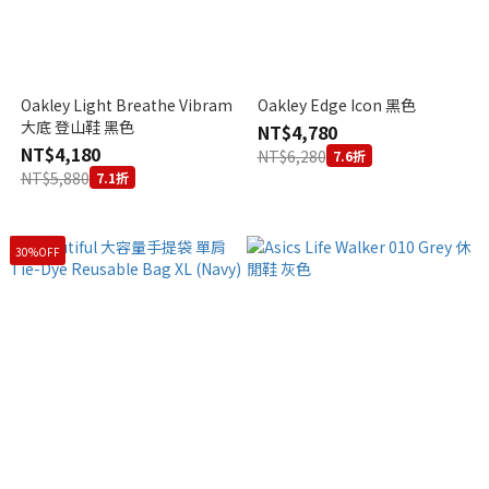
Oakley Light Breathe Vibram
Oakley Edge Icon 黑色
大底 登山鞋 黑色
NT$4,780
NT$4,180
NT$6,280
7.6折
NT$5,880
7.1折
30%OFF