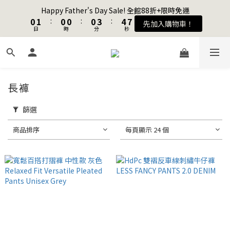
1
1
2
2
1
1
1
1
1
1
4
4
5
5
7
7
Happy Father's Day Sale! 全館88折+限時免運
Happy Father's Day Sale! 全館88折+限時免運
0
0
1
1
:
:
0
0
0
0
:
:
0
0
3
3
:
:
4
4
6
6
先加入購物車！
先加入購物車！
9
日
日
9
時
時
9
9
分
分
秒
秒
0
0
2
2
3
3
5
5
8
9
8
8
8
1
1
2
2
4
4
7
8
7
7
7
0
0
1
1
3
3
加入會員送購物金$100
6
7
6
6
6
9
0
0
2
2
5
6
5
5
5
8
9
1
1
長褲
4
5
4
4
4
7
8
0
0
聯名款登山德比鞋 三色齊發！ZIPPER x OOG Mountain Derby
3
4
3
3
3
6
7
9
2
3
2
2
2
5
6
8
篩選
1
2
1
1
1
4
5
7
Happy Father's Day Sale! 全館88折+限時免運
商品排序
每頁顯示 24 個
0
1
:
0
0
:
0
3
:
4
6
先加入購物車！
日
時
分
秒
0
2
3
5
1
2
4
0
1
3
0
2
1
0