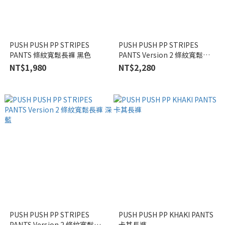
PUSH PUSH PP STRIPES
PUSH PUSH PP STRIPES
PANTS 條紋寬鬆長褲 黑色
PANTS Version 2 條紋寬鬆長
褲 黑色
NT$1,980
NT$2,280
PUSH PUSH PP STRIPES
PUSH PUSH PP KHAKI PANTS
PANTS Version 2 條紋寬鬆長
卡其長褲