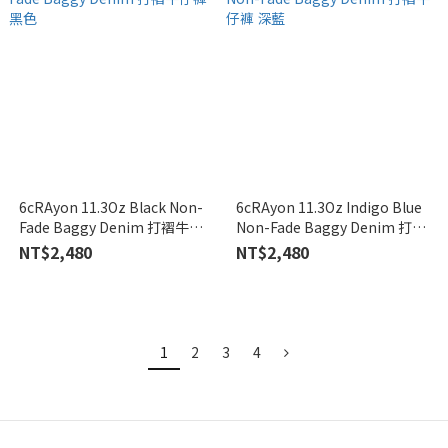
6cRAyon 11.3Oz Black Non-
6cRAyon 11.3Oz Indigo Blue
Fade Baggy Denim 打褶牛仔
Non-Fade Baggy Denim 打褶
褲 黑色
牛仔褲 深藍
NT$2,480
NT$2,480
1
2
3
4