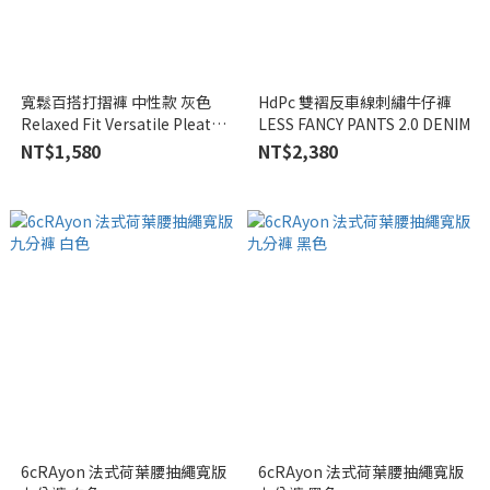
寬鬆百搭打摺褲 中性款 灰色
HdPc 雙褶反車線刺繡牛仔褲
Relaxed Fit Versatile Pleated
LESS FANCY PANTS 2.0 DENIM
Pants Unisex Grey
NT$1,580
NT$2,380
6cRAyon 法式荷葉腰抽繩寬版
6cRAyon 法式荷葉腰抽繩寬版