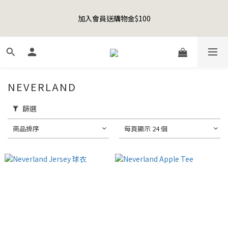
8
8
8
1
7
3
6
0
1
4
1
6
9
3
1
Happy Father's Day Sale! 全館88折+限時免運
7
7
9
7
0
6
2
5
加入會員送購物金$100
0
3
:
0
9
:
5
8
:
2
0
先加入購物車！
6
9
6
8
6
5
1
4
日
時
分
秒
2
8
4
7
1
5
8
5
7
5
4
0
3
1
7
3
6
0
4
7
4
9
6
4
3
2
0
6
2
5
聯名款登山德比鞋 三色齊發！ZIPPER x OOG Mountain Derby
3
6
3
8
5
3
2
1
5
1
4
2
5
2
7
4
2
1
0
4
0
3
1
4
1
6
9
3
1
Happy Father's Day Sale! 全館88折+限時免運
NEVERLAND
0
3
2
0
3
:
0
9
:
5
8
:
2
0
先加入購物車！
2
1
日
時
分
秒
2
8
4
7
1
篩選
1
0
1
7
3
6
0
0
0
6
2
5
商品排序
每頁顯示 24 個
5
1
4
4
0
3
3
2
2
1
1
0
0