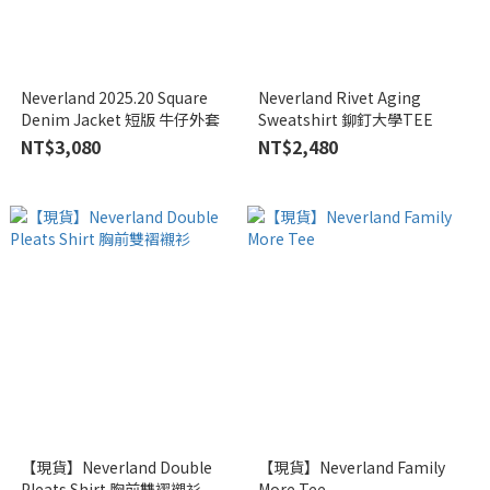
Neverland 2025.20 Square
Neverland Rivet Aging
Denim Jacket 短版 牛仔外套
Sweatshirt 鉚釘大學TEE
NT$3,080
NT$2,480
【現貨】Neverland Double
【現貨】Neverland Family
Pleats Shirt 胸前雙褶襯衫
More Tee