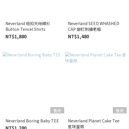
Neverland 紐扣天絲襯衫
Neverland SEED WHASHED
Button Tencel Shirts
CAP 鉚釘刺繡老帽
NT$1,880
NT$1,480
售完
售完
Neverland Boring Baby TEE
Neverland Planet Cake Tee
星球蛋糕
NT$1,280