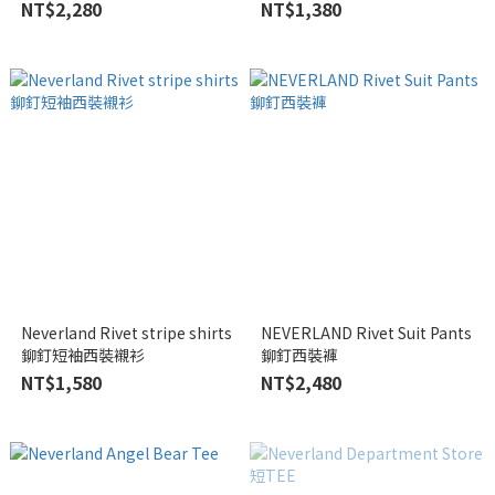
NT$2,280
NT$1,380
Neverland Rivet stripe shirts
NEVERLAND Rivet Suit Pants
鉚釘短袖西裝襯衫
鉚釘西裝褲
NT$1,580
NT$2,480