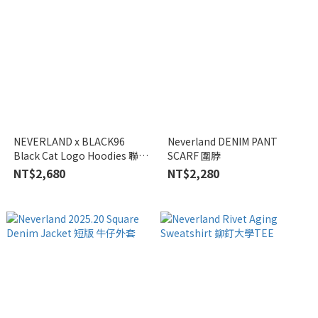
NEVERLAND x BLACK96
Neverland DENIM PANT
Black Cat Logo Hoodies 聯名
SCARF 圍脖
款 帽TEE
NT$2,680
NT$2,280