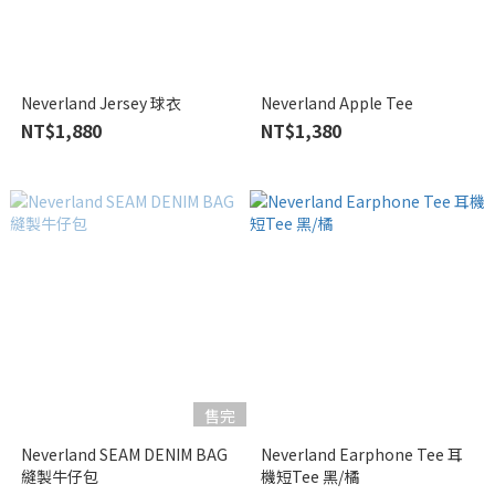
Neverland Jersey 球衣
Neverland Apple Tee
NT$1,880
NT$1,380
售完
Neverland SEAM DENIM BAG
Neverland Earphone Tee 耳
縫製牛仔包
機短Tee 黑/橘