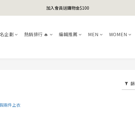
1
3
2
8
6
9
6
5
0
5
3
6
3
2
5
7
6
9
0
2
:
1
7
:
5
8
:
5
4
加入會員送購物金$100
er's Day Sale! 全館88折+限時免運
先
4
2
5
2
1
4
6
5
9
9
8
日
時
分
秒
1
0
6
4
7
4
3
3
1
4
1
0
3
5
4
8
8
7
0
5
3
6
3
2
聯名款登山德比鞋 三色齊發！ZIPPER x OOG Mountain Derby
2
0
3
0
2
4
3
9
7
7
6
4
2
5
2
1
1
2
1
3
2
8
6
9
6
5
3
1
4
1
0
名企劃
熱銷排行 🔥
編輯推薦
MEN
WOMEN
0
1
0
2
:
1
7
:
5
8
:
5
4
er's Day Sale! 全館88折+限時免運
2
0
3
0
先
日
時
分
秒
0
1
0
6
4
7
4
3
1
2
0
5
3
6
3
2
0
1
4
2
5
2
1
0
3
1
4
1
0
2
0
3
0
1
2
篩
0
1
0