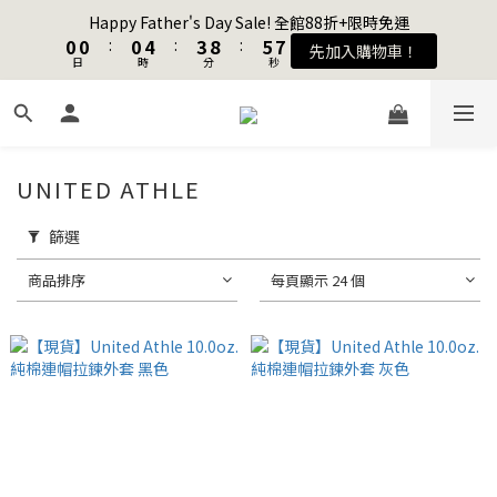
1
1
1
1
1
1
5
5
4
4
9
9
6
6
8
8
Happy Father's Day Sale! 全館88折+限時免運
Happy Father's Day Sale! 全館88折+限時免運
0
0
0
0
:
:
0
0
4
4
:
:
3
3
8
8
:
:
5
5
7
7
先加入購物車！
先加入購物車！
9
日
日
9
9
時
時
分
分
秒
秒
3
3
2
2
7
7
4
4
6
6
8
8
8
2
2
1
1
6
6
3
3
5
5
7
7
7
1
1
0
0
5
5
2
2
4
4
加入會員送購物金$100
6
6
6
9
0
0
4
4
1
1
3
3
5
5
5
9
8
3
3
0
0
2
2
UNITED ATHLE
4
4
4
8
7
9
2
2
1
1
聯名款登山德比鞋 三色齊發！ZIPPER x OOG Mountain Derby
3
3
3
7
6
8
1
1
0
0
2
2
2
6
5
7
9
篩選
0
0
1
1
1
5
4
9
6
8
Happy Father's Day Sale! 全館88折+限時免運
商品排序
每頁顯示 24 個
0
0
:
0
4
:
3
8
:
5
7
先加入購物車！
日
時
分
秒
3
2
7
4
6
2
1
6
3
5
1
0
5
2
4
0
4
1
3
3
0
2
2
1
1
0
0