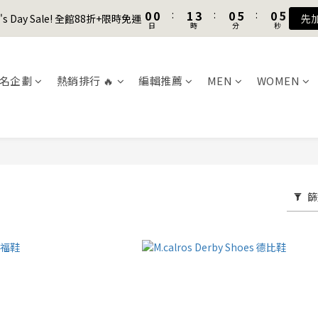
1
1
1
1
2
2
4
4
1
1
6
6
1
1
5
5
8
8
9
8
8
0
0
0
0
:
:
1
1
3
3
:
:
0
0
5
5
:
:
0
0
4
4
7
7
8
7
7
er's Day Sale! 全館88折+限時免運
er's Day Sale! 全館88折+限時免運
先
先
日
日
時
時
分
分
秒
秒
0
0
2
2
4
4
3
3
6
6
7
9
6
6
1
1
3
3
2
2
5
5
6
8
5
5
9
加入會員送購物金$100
0
0
2
2
1
1
4
4
5
7
4
9
4
8
1
1
0
0
3
3
4
6
3
8
3
7
名企劃
熱銷排行 🔥
編輯推薦
MEN
WOMEN
聯名款登山德比鞋 三色齊發！ZIPPER x OOG Mountain Derby
0
0
2
2
3
5
2
7
2
6
1
1
2
4
1
6
1
5
0
0
:
1
3
:
0
5
:
0
4
er's Day Sale! 全館88折+限時免運
先
日
時
分
秒
0
2
4
3
1
3
2
0
2
1
1
0
篩
0