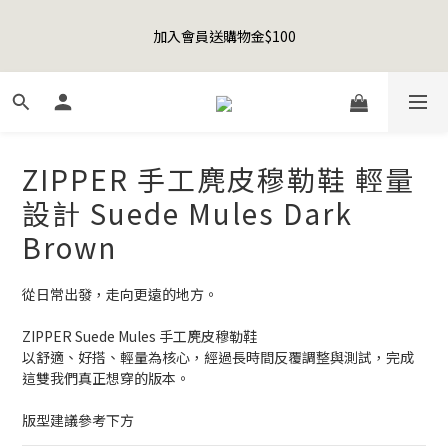
8
9
9
0
3
5
1
2
1
2
3
2
6
8
4
5
Happy Father's Day Sale! 全館88折+限時免運
7
8
9
8
2
4
0
1
加入會員送購物金$100
0
1
:
2
1
:
5
7
:
3
4
先加入購物車！
6
7
8
7
9
1
3
0
日
時
分
秒
0
1
0
4
6
2
3
5
6
7
6
8
9
0
2
0
3
5
1
2
4
5
6
5
9
7
8
1
2
4
0
1
聯名款登山德比鞋 三色齊發！ZIPPER x OOG Mountain Derby
3
4
5
4
8
6
7
0
1
3
0
2
3
4
3
7
9
5
6
0
2
1
2
3
2
6
8
4
5
Happy Father's Day Sale! 全館88折+限時免運
ZIPPER 手工麂皮穆勒鞋 輕量
1
0
1
:
2
1
:
5
7
:
3
4
先加入購物車！
0
日
時
分
秒
設計 Suede Mules Dark
0
1
0
4
6
2
3
0
3
5
1
2
Brown
2
4
0
1
1
3
0
從日常出發，走向更遠的地方。
0
2
1
ZIPPER Suede Mules 手工麂皮穆勒鞋
0
以舒適、好搭、輕量為核心，經過長時間反覆調整與測試，完成
這雙我們真正想穿的版本。
版型建議參考下方