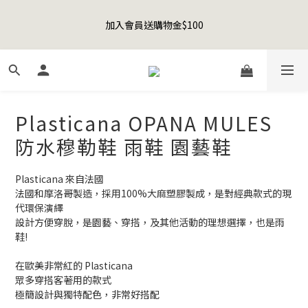
8
9
8
8
9
0
0
7
1
2
3
3
1
1
2
Happy Father's Day Sale! 全館88折+限時免運
7
8
9
9
7
7
8
6
加入會員送購物金$100
0
1
:
2
2
:
0
0
:
1
9
先加入購物車！
6
7
8
8
6
6
7
5
日
時
分
秒
0
1
1
0
8
5
6
7
7
5
5
6
4
0
0
7
4
5
6
6
4
4
5
3
6
聯名款登山德比鞋 三色齊發！ZIPPER x OOG Mountain Derby
3
4
5
5
3
3
4
2
5
2
3
4
4
2
2
3
1
4
1
2
3
3
1
1
2
Happy Father's Day Sale! 全館88折+限時免運
0
Plasticana OPANA MULES
3
0
1
:
2
2
:
0
0
:
1
9
先加入購物車！
2
日
時
分
秒
防水穆勒鞋 雨鞋 園藝鞋
0
1
1
0
8
1
0
0
7
0
6
Plasticana 來自法國
5
法國和摩洛哥製造，採用100%大麻塑膠製成，是對經典款式的現
4
代環保演繹
3
設計方便穿脫，是園藝、穿搭，及其他活動的理想選擇，也是雨
2
鞋!
1
0
在歐美非常紅的 Plasticana 
眾多穿搭客著用的款式
極簡設計與獨特配色，非常好搭配