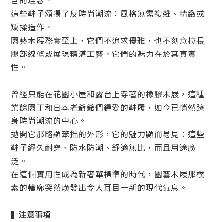
含的理念。
這些鞋子頌揚了反時尚潮流：風格無需複雜、精緻或
矯揉造作。
園藝木屐務實至上，它們不追求優雅，也不刻意拉長
腿部線條或展現精湛工藝。它們的魅力在於其真實
性。
曾經只能在花園小屋和露台上穿著的橡膠木屐，這種
業餘園丁和日本老爺爺們鍾愛的鞋履，如今已悄然躋
身時尚潮流的中心。
拋開它那略顯笨拙的外形，它的魅力顯而易見：這些
鞋子經久耐穿、防水防潮、舒適無比，而且用途廣
泛。
在這個實用性成為新奢華標準的時代，園藝木屐那樸
素的輪廓突然煥發出令人耳目一新的現代氣息。
▍
注意事項