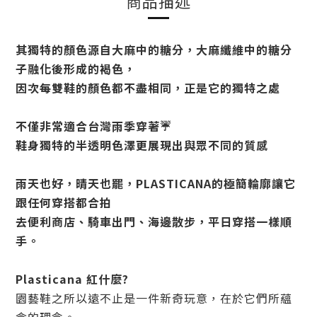
商品描述
其獨特的顏色源自大麻中的糖分，大麻纖維中的糖分
子融化後形成的褐色，
因次每雙鞋的顏色都不盡相同，正是它的獨特之處
不僅非常適合台灣雨季穿著☔️
鞋身獨特的半透明色澤更展現出與眾不同的質感
雨天也好，晴天也罷，PLASTICANA的極簡輪廓讓它
跟任何穿搭都合拍
去便利商店、騎車出門、海邊散步，平日穿搭一樣順
手。
Plasticana 紅什麼?
園藝鞋之所以遠不止是一件新奇玩意，
在於它們所蘊