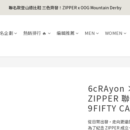
1
5
1
6
6
4
4
0
5
1
1
3
7
3
8
8
6
6
0
4
:
0
9
:
5
5
:
3
3
聯名款登山德比鞋 三色齊發！ZIPPER x OOG Mountain Derby
er's Day Sale! 全館88折+限時免運
4
0
0
先
2
6
2
7
7
5
5
日
時
分
秒
3
8
4
4
2
2
3
1
5
1
6
6
4
4
2
7
3
3
1
1
2
0
4
:
0
9
:
5
5
:
3
3
er's Day Sale! 全館88折+限時免運
先
1
6
2
2
0
0
日
時
分
秒
1
3
8
4
4
2
2
0
5
1
1
名企劃
熱銷排行 🔥
編輯推薦
MEN
WOMEN
0
2
7
3
3
1
1
4
0
0
1
6
2
2
0
0
3
0
5
1
1
2
4
0
0
1
3
0
2
1
0
6cRAyon 
ZIPPER 聯
9FIFTY C
從日常出發，走向更遠
為了紀念 ZIPPER 成立