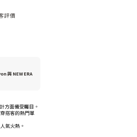
客評價
on 與 NEW ERA
設計方面備受矚目。
為穿搭客的熱門單
享，人氣火熱。