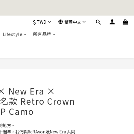
加入購物車！
$
TWD
繁體中文
加入購物車！
Lifestyle
所有品牌
立即購買
× New Era ×
名款 Retro Crown
AP Camo
的地方。
十週年，我們與6cRAyon及New Era 共同