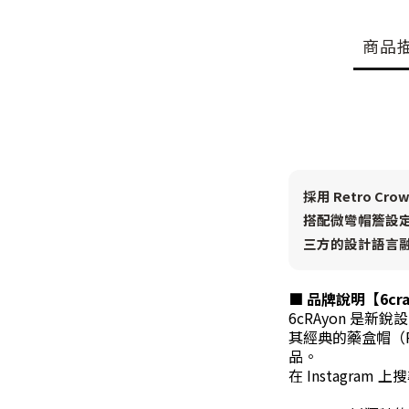
商品
採用 Retro 
搭配微彎帽簷設
三方的設計語言
■ 品牌說明
【
6cr
6cRAyon 
其經典的藥盒帽（P
品。
在 Instagra