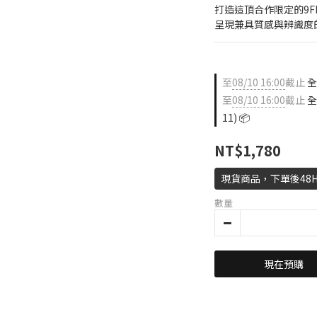
打造這頂合作限定的9FI
呈現兼具質感與辨識度
至
08/10 16:00
截止
全店
至
08/10 16:00
截止
全
11) 📦
NT$1,780
現貨商品，下單後48
數量
現在預購