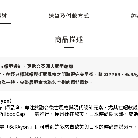
描述
送貨及付款方式
顧
商品描述
Crown 帽型設計，更貼合亞洲人頭型輪廓。
定，在經典棒球帽與街頭風格之間取得完美平衡，將
ZIPPER、6cRAy
融為一體，完整展現本次聯名企劃的獨特風格。
ayon
】
是新銳設計師品牌，專注於融合復古風格與現代設計元素，尤其在帽款
illbox Cap）一經推出，便迅速在歐美、日本時尚圈大熱，成
m 上搜尋「6cRAyon 」即可看到許多來自歐美與日本的時尚穿搭分