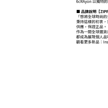
6cRAyon 以
■ 品牌說明【ZIP
「想將全球時尚的
秉持這樣的初衷，我
供應，保證正品。
作為一間全球選貨
都成為展現個人品
觀看更多新品：Insta