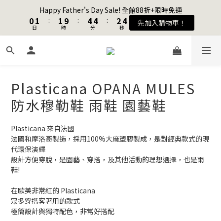
1
1
2
2
2
2
5
5
5
5
3
3
5
5
Happy Father's Day Sale! 全館88折+限時免運
Happy Father's Day Sale! 全館88折+限時免運
0
0
1
1
:
:
1
1
9
9
:
:
4
4
4
4
:
:
2
2
4
4
先加入購物車！
先加入購物車！
9
日
日
時
時
分
分
秒
秒
0
0
0
0
8
8
3
3
3
3
1
1
3
3
8
9
9
7
7
2
2
2
2
0
0
2
2
7
8
8
9
6
6
1
1
1
1
1
1
加入會員送購物金$100
6
7
7
8
5
5
0
0
0
0
0
0
5
6
6
9
9
7
9
4
4
4
5
5
8
8
6
8
Plasticana OPANA MULES
3
3
聯名款登山德比鞋 三色齊發！ZIPPER x OOG Mountain Derby
3
4
4
7
7
5
7
2
2
防水穆勒鞋 雨鞋 園藝鞋
2
3
3
6
6
4
6
1
1
1
2
2
5
5
3
5
Happy Father's Day Sale! 全館88折+限時免運
0
0
0
1
:
1
9
:
4
4
:
2
4
Plasticana 來自法國
先加入購物車！
日
時
分
秒
0
0
8
3
3
1
3
法國和摩洛哥製造，採用100%大麻塑膠製成，是對經典款式的現
7
2
2
0
2
代環保演繹
6
1
1
1
設計方便穿脫，是園藝、穿搭，及其他活動的理想選擇，也是雨
鞋!
5
0
0
0
4
在歐美非常紅的 Plasticana 
3
眾多穿搭客著用的款式
2
極簡設計與獨特配色，非常好搭配
1