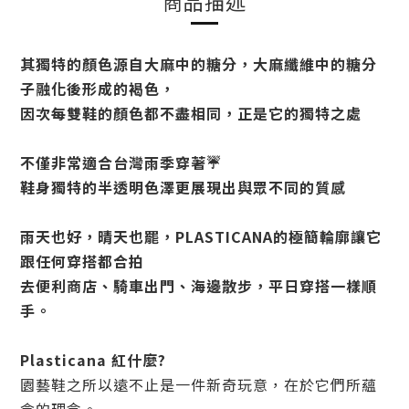
商品描述
其獨特的顏色源自大麻中的糖分，大麻纖維中的糖分
子融化後形成的褐色，
因次每雙鞋的顏色都不盡相同，正是它的獨特之處
不僅非常適合台灣雨季穿著☔️
鞋身獨特的半透明色澤更展現出與眾不同的質感
雨天也好，晴天也罷，PLASTICANA的極簡輪廓讓它
跟任何穿搭都合拍
去便利商店、騎車出門、海邊散步，平日穿搭一樣順
手。
Plasticana 紅什麼?
園藝鞋之所以遠不止是一件新奇玩意，
在於它們所蘊