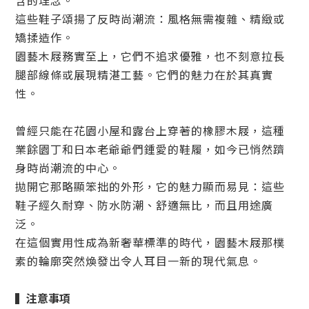
含的理念。
這些鞋子頌揚了反時尚潮流：風格無需複雜、精緻或
矯揉造作。
園藝木屐務實至上，它們不追求優雅，也不刻意拉長
腿部線條或展現精湛工藝。它們的魅力在於其真實
性。
曾經只能在花園小屋和露台上穿著的橡膠木屐，這種
業餘園丁和日本老爺爺們鍾愛的鞋履，如今已悄然躋
身時尚潮流的中心。
拋開它那略顯笨拙的外形，它的魅力顯而易見：這些
鞋子經久耐穿、防水防潮、舒適無比，而且用途廣
泛。
在這個實用性成為新奢華標準的時代，園藝木屐那樸
素的輪廓突然煥發出令人耳目一新的現代氣息。
▍
注意事項