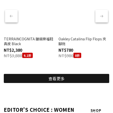
TERRAINCOGNITA 皺褶樂福鞋
Oakley Catalina Flip Flops 夾
真皮 Black
腳拖
NT$2,380
NT$780
NT$3,880
NT$980
6.1折
8折
查看更多
EDITOR'S CHOICE : WOMEN
SHOP