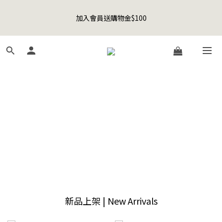
5
7
5
6
8
0
0
4
1
3
1
6
2
6
4
Happy Father's Day Sale! 全館88折+限時免運
4
6
4
9
5
9
7
3
聯名款登山德比鞋 三色齊發！ZIPPER x OOG Mountain Derby
0
2
:
0
5
:
1
5
:
3
9
3
5
3
8
4
8
6
先加入購物車！
2
日
時
分
秒
1
4
0
4
2
8
2
4
2
7
3
7
5
1
0
3
3
1
7
1
3
1
6
2
6
4
Happy Father's Day Sale! 全館88折+限時免運
0
2
2
0
6
0
2
:
0
5
:
1
5
:
3
9
先加入購物車！
1
1
5
日
時
分
秒
1
4
0
4
2
8
0
0
4
0
3
3
1
7
3
2
2
0
6
2
1
1
5
1
0
0
4
0
3
2
1
0
新品上架 | New Arrivals