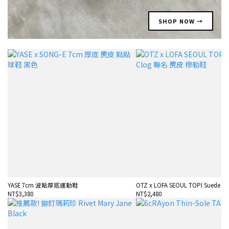
SHOP NOW →
YASE 7cm 波點厚底運動鞋
OTZ x LOFA SEOUL TOPI Suede Cl
NT$3,380
NT$2,480