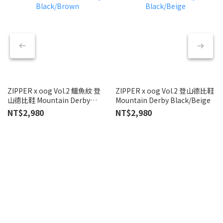
ZIPPER x oog Vol.2 鱷魚紋 登
ZIPPER x oog Vol.2 登山德比鞋
T
山德比鞋 Mountain Derby
Mountain Derby Black/Beige
真
Black/Brown
NT$2,980
NT$2,980
N
N