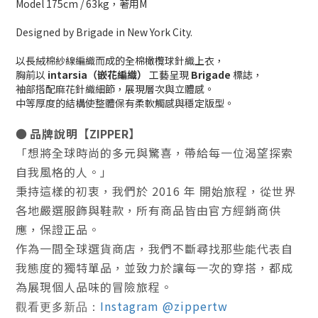
Model 175cm / 63kg，著用M
Designed by Brigade in New York City.
以長絨棉紗線編織而成的全棉橄欖球針織上衣，
胸前以
intarsia（嵌花編織）
工藝呈現
Brigade
標誌，
袖部搭配麻花針織細節，展現層次與立體感。
中等厚度的結構使整體保有柔軟觸感與穩定版型。
●
品牌說明
【ZIPPER】
「想將全球時尚的多元與驚喜，帶給每一位渴望探索
自我風格的人。」
秉持這樣的初衷，我們於
2016 年
開始旅程，從世界
各地嚴選服飾與鞋款，所有商品皆由官方經銷商供
應，
保證正品
。
作為一間全球選貨商店，我們不斷尋找那些能代表自
我態度的獨特單品，並致力於讓每一次的穿搭，都成
為展現個人品味的冒險旅程。
Instagram @zippertw
觀看更多新品：