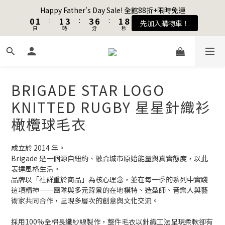
1
1
2
2
2
2
4
4
4
4
7
7
2
2
9
9
Happy Father's Day Sale! 全館88折+限時免運
Happy Father's Day Sale! 全館88折+限時免運
0
0
1
1
:
:
1
1
3
3
:
:
3
3
6
6
:
:
1
1
8
8
先加入購物車！
先加入購物車！
9
日
日
時
時
分
分
秒
秒
0
0
0
0
2
2
2
2
5
5
0
0
7
7
8
9
9
9
1
1
1
1
4
4
6
6
7
8
8
8
0
0
0
0
3
3
5
5
加入會員送購物金$100
6
7
7
9
9
7
2
2
4
4
5
6
6
8
8
6
1
1
3
3
4
5
5
7
7
5
BRIGADE STAR LOGO
0
0
2
2
聯名款登山德比鞋 三色齊發！ZIPPER x OOG Mountain Derby
3
4
4
6
6
9
4
1
1
KNITTED RUGBY 星星針織衫
2
3
3
5
5
8
3
0
0
1
2
2
4
4
7
2
9
Happy Father's Day Sale! 全館88折+限時免運
橄欖球毛衣
0
1
:
1
3
:
3
6
:
1
8
先加入購物車！
日
時
分
秒
0
0
2
2
5
0
7
成立於 2014 年。
1
1
4
6
Brigade 是一個源自紐約、融合城市原始能量與真實態度，以此
0
0
3
5
表達風格生活。
2
4
品牌以「社群重於商品」為核心理念，並在每一季的系列中實踐
1
3
這項精神——團隊與多元背景的在地模特、造型師、音樂人與藝
0
2
術家共同合作，呈現多層次的創意與文化交流。
1
0
採用100%全棉長纖紗線製作，整件毛衣以針織工法呈現柔軟卻有