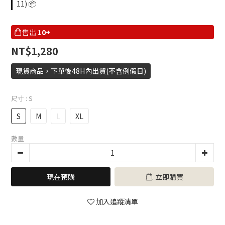
0
11) 📦
售出
10+
NT$1,280
現貨商品，下單後48H內出貨(不含例假日)
尺寸
: S
S
M
L
XL
數量
現在預購
立即購買
加入追蹤清單