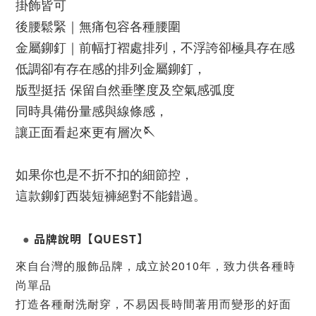
掛飾皆可
後腰鬆緊｜無痛包容各種腰圍
金屬鉚釘｜前幅打褶處排列，不浮誇卻極具存在感
低調卻有存在感的排列金屬鉚釘，
版型挺括 保留自然垂墜度及空氣感弧度
同時具備份量感與線條感，
讓正面看起來更有層次🪡
如果你也是不折不扣的細節控，
這款鉚釘西裝短褲絕對不能錯過。
品牌說明
【
】
QUEST
●
來自台灣的服飾品牌，
成立於2010年，致力
供各種時
尚單品
打造各種耐洗耐穿，不易因長時間著用而變形的好面