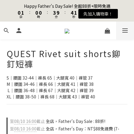
1
1
2
2
1
1
1
1
4
4
5
5
2
2
Happy Father's Day Sale! 全館88折+限時免運
Happy Father's Day Sale! 全館88折+限時免運
0
0
1
1
:
:
0
0
0
0
:
:
3
3
9
9
:
:
4
4
1
1
先加入購物車！
先加入購物車！
9
日
日
9
時
時
9
分
分
秒
秒
0
0
2
2
8
8
3
3
0
0
8
9
8
8
9
1
1
7
7
2
2
7
8
7
7
8
0
0
6
6
1
1
加入會員送購物金$100
6
7
6
6
9
7
5
5
0
0
5
6
5
5
8
9
6
4
4
4
5
4
4
7
8
5
QUEST Rivet suit shorts鉚
3
3
聯名款登山德比鞋 三色齊發！ZIPPER x OOG Mountain Derby
3
4
3
3
6
7
4
2
2
釘短褲
2
3
2
2
5
6
3
1
1
1
2
1
1
4
5
2
Happy Father's Day Sale! 全館88折+限時免運
0
0
0
1
:
0
0
:
3
9
:
4
1
S｜腰圍 32-44｜褲長 65｜大腿寬 40｜褲管 37
先加入購物車！
日
時
分
秒
0
2
8
3
0
M｜腰圍 34-46｜褲長 66｜大腿寬 41｜褲管 38
1
7
2
 L｜腰圍 36-48｜褲長 67｜大腿寬 42｜褲管 39
0
6
1
XL｜腰圍 38-50｜褲長 68｜大腿寬 43｜褲管 40
5
0
4
3
至
08/10 16:00
截止
全店，Father's Day Sale : 88折!
2
至
08/10 16:00
截止
全店，Father's Day：NT$88免運費 (7-
1