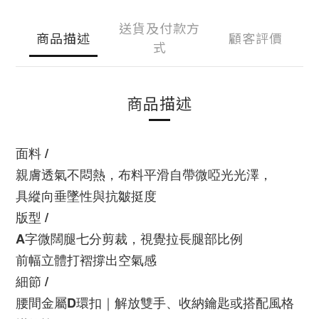
送貨及付款方
商品描述
顧客評價
式
商品描述
面料 /
親膚透氣不悶熱，布料平滑自帶微啞光光澤，
具縱向垂墜性與抗皺挺度
版型 /
A字微闊腿七分剪裁，視覺拉長腿部比例
前幅立體打褶撐出空氣感
細節 /
腰間金屬D環扣｜解放雙手、收納鑰匙或搭配風格