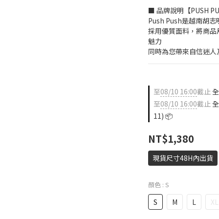
■ 品牌說明【PUSH P
Push Push是越南
採用優質面料，將商品
魅力
同時為您帶來自信迷人
至
08/10 16:00
截止
全店
至
08/10 16:00
截止
全
11) 📦
NT$1,380
現貨尺寸48H內出貨
顏色
: S
S
M
L
XL