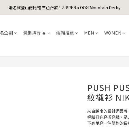
1
3
2
5
8
1
4
5
0
3
3
5
4
7
3
6
0
2
:
1
9
:
4
7
:
0
3
聯名款登山德比鞋 三色齊發！ZIPPER x OOG Mountain Derby
er's Day Sale! 全館88折+限時免運
4
2
先
2
4
3
6
9
2
5
日
時
分
秒
1
0
8
3
6
2
3
1
1
3
2
5
8
1
4
0
7
2
5
1
2
0
0
2
:
1
9
:
4
7
:
0
3
er's Day Sale! 全館88折+限時免運
先
6
1
4
0
日
時
分
秒
1
1
0
8
3
6
2
5
0
3
名企劃
熱銷排行 🔥
編輯推薦
MEN
WOMEN
0
0
7
2
5
1
4
2
6
1
4
0
3
1
5
0
3
2
0
4
2
1
3
1
0
2
0
1
0
PUSH PU
紋襯衫 NIK
來自越南的設計師品牌 PU
輕鬆打造穿搭亮點，是
下身單穿一件簡約的長