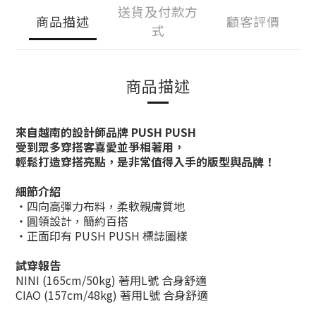
送貨及付款方
商品描述
顧客評價
式
商品描述
來自越南的設計師品牌 PUSH PUSH
受到眾多穿搭客喜愛並爭相著用，
輕鬆打造穿搭亮點，是非常值得入手的版型與品牌！
細節介紹
・四向高彈力布料，柔軟親膚質地
・圓領設計，簡約百搭
・正面印有 PUSH PUSH 標誌圖樣
試穿報告
NINI (165cm/50kg) 著用L號
合身舒適
CIAO (157cm/48kg) 著用L號 合身舒適