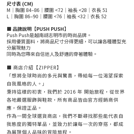
尺寸表 (CM)
M｜胸圍 84–86｜腰圍 <72｜袖長 <28｜衣長 51
L｜胸圍 86–90｜腰圍 <76｜袖長 <32｜衣長 52
■ 品牌說明【PUSH PUSH】
Push Push是越南胡志明市的時尚品牌。
採用優質面料，將商品尺寸分得更細，可以讓各種體型充
分展現魅力
同時為您帶來自信迷人及舒適的穿著體驗。
■ 商店介紹【ZIPPER】
「想將全球時尚的多元與驚喜，帶給每一位渴望探索
自我風格的人。」
秉持這樣的初衷，我們於 2016 年 開始旅程，從世界
各地嚴選服飾與鞋款，所有商品皆由官方經銷商供
應，保證正品。
作為一間全球選貨商店，我們不斷尋找那些能代表自
我態度的獨特單品，並致力於讓每一次的穿搭，都成
為展現個人品味的冒險旅程。