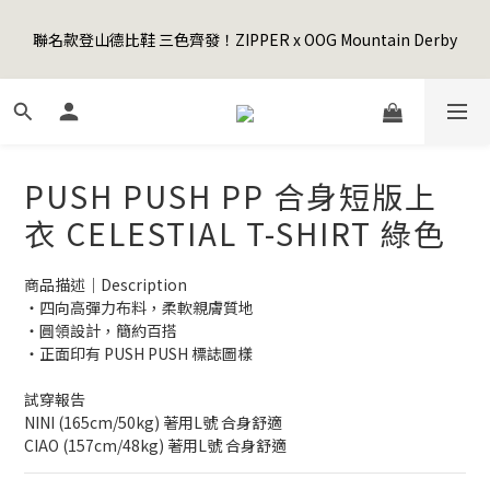
5
9
5
9
7
0
3
3
1
5
1
6
5
9
3
9
Happy Father's Day Sale! 全館88折+限時免運
4
8
4
9
8
6
2
2
聯名款登山德比鞋 三色齊發！ZIPPER x OOG Mountain Derby
0
4
:
0
5
:
4
8
:
2
8
3
7
3
8
7
5
先加入購物車！
1
1
日
時
分
秒
3
4
3
7
1
7
2
6
2
7
6
4
0
0
2
3
2
6
0
6
1
5
1
6
5
9
3
9
Happy Father's Day Sale! 全館88折+限時免運
1
2
1
5
5
0
4
:
0
5
:
4
8
:
2
8
先加入購物車！
0
1
0
4
4
日
時
分
秒
3
4
3
7
1
7
0
3
3
2
3
2
6
0
6
PUSH PUSH PP 合身短版上
2
2
1
2
1
5
5
1
1
0
1
0
4
4
衣 CELESTIAL T-SHIRT 綠色
0
0
0
3
3
2
2
商品描述｜Description
1
1
・四向高彈力布料，柔軟親膚質地
0
0
・圓領設計，簡約百搭
・正面印有 PUSH PUSH 標誌圖樣
試穿報告
NINI (165cm/50kg) 著用L號 合身舒適
CIAO (157cm/48kg) 著用L號 合身舒適