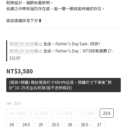
鞋帶設計，細節依舊鮮明。
低調之中帶有強烈存在感，是一雙一眼就能辨識的存在。
版型建議詳見下方⬇️
至
08/10 16:00
截止
全店，Father's Day Sale : 88折!
至
08/10 16:00
截止
全店，Father's Day：NT$88免運費 (7-
11) 📦
NT$3,580
(現貨+預購) 標註現貨尺寸48H內出貨，預購尺寸下單後"預
計"10-25天左右到貨(皆不含例假日)
cm
: 23.5
24.5 現貨
25 現貨
26.5 現貨
27 現貨
23.5
24
24.5
25
25.5
26
26.5
27