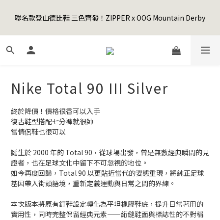
0
5
6
6
9
5
9
3
6
9
1
2
2
5
1
9
5
Happy Father's Day Sale! 全館88折+限時免運
4
5
5
8
4
8
2
5
聯名款登山德比鞋 三色齊發！ZIPPER x OOG Mountain Derby
8
0
1
:
1
4
:
0
8
:
4
3
4
4
7
3
7
先加入購物車！
1
4
日
時
分
秒
7
0
0
3
7
3
2
3
3
6
2
6
0
3
6
2
6
2
1
2
2
5
1
9
5
Happy Father's Day Sale! 全館88折+限時免運
2
5
1
5
1
0
1
:
1
4
:
0
8
:
4
先加入購物車！
1
4
0
4
0
日
時
分
秒
0
0
3
7
3
0
3
3
2
6
2
Nike Total 90 III Silver
2
2
1
5
1
1
1
0
4
0
0
0
3
終於降價！價格很香可以入手
2
復古鞋型搭配七分褲就很帥 
1
當情侶鞋也很可以
0
誕生於 2000 年的 Total 90，從球場出發，曾是無數經典瞬間的見
證者，也在足球文化中留下不可忽視的地位。
如今再度回歸，Total 90 以更貼近當代的姿態重現，將純正足球
基因帶入街頭語境，重新定義運動與日常之間的界線。
本次版本將原有釘鞋設定轉化為平坦橡膠鞋底，提升日常著用的
實用性，同時完整保留經典元素——絎縫鞋面與標誌性的不對稱