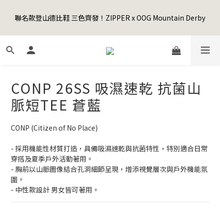
5
6
7
6
9
5
0
4
1
2
3
2
6
5
1
Happy Father's Day Sale! 全館88折+限時免運
4
5
6
5
9
8
4
3
聯名款登山德比鞋 三色齊發！ZIPPER x OOG Mountain Derby
0
1
:
2
1
:
5
4
:
0
9
3
4
5
4
8
7
3
先加入購物車！
2
日
時
分
秒
0
1
0
4
3
8
2
3
4
3
7
6
2
1
0
3
2
7
1
2
3
2
6
5
1
Happy Father's Day Sale! 全館88折+限時免運
0
2
1
6
0
1
:
2
1
:
5
4
:
0
9
先加入購物車！
1
0
5
日
時
分
秒
0
1
0
4
3
8
0
4
0
3
2
7
CONP 26SS 吸濕速乾 抗菌山
3
2
1
6
2
1
0
5
脈短TEE 蒼藍
1
0
4
0
3
CONP (Citizen of No Place)
2
1
- 採用機能性材質打造，具備吸濕速乾與抗菌特性，特別適合日常
0
穿搭及夏季戶外活動著用。
- 胸前以山脈圖像結合孔洞細節呈現，增添視覺層次與戶外機能氛
圍。
- 中性款設計 男女皆可著用。