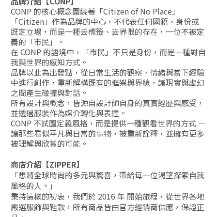
品牌介紹【CONP】
CONP 的核心概念圍繞著「Citizen of No Place」
「Citizen」作為品牌的中心，不代表任何國籍、身份或
既定立場，而是一種去標籤、去界限的存在，一位不被定
義的「市民」。
在 CONP 的語境中，「市民」不只是身份，而是一種對自
我與世界的感知方式。
品牌以此為出發點，從日常生活的觀察、情緒與當下經驗
中進行創作，重新解構既有的框架與界線，讓現實與虛幻
之間產生碰撞與對話。
所有設計與概念，皆源自設計師自身的真實經歷與感受，
並透過服裝作為媒介轉化與表達。
CONP 不試圖定義風格，而是提供一種觀看世界的方式 —
讓那些看似平凡與日常的事物，被重新詮釋，並擁有更多
被理解與欣賞的可能。
商店介紹【ZIPPER】
「想將全球時尚的多元與驚喜，帶給每一位渴望探索自我
風格的人。」
秉持這樣的初衷，我們於 2016 年 開始旅程，從世界各地
嚴選服飾與鞋款，所有商品皆由官方經銷商供應，保證正