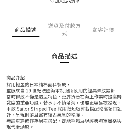
加入追蹤清單
送貨及付款方
商品描述
顧客評價
式
商品描述
商品介紹
採用輕盈的日本純棉面料製成，
靈感來自 19 世紀法國海軍制服所使用的經典條紋設計。
當時條紋不僅是造型特色，更肩負著在海上作業時提高辨
識度的重要功能，若水手不慎落海，也能更容易被發現。
本款 Sailor Striped Tee 採用微短版剪裁搭配較高領口設
計，呈現俐落且富有復古氣息的輪廓。
無論單穿或作為層次搭配，都能輕鬆展現經典海軍風格與
現代街頭感。