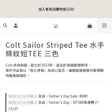
8
8
8
1
7
3
3
2
1
4
1
6
6
5
1
Happy Father's Day Sale! 全館88折+限時免運
7
7
7
0
6
2
2
1
加入會員送購物金$100
0
3
:
0
9
:
5
5
:
4
0
先加入購物車！
6
9
6
6
5
1
1
0
日
時
分
秒
2
8
4
4
3
5
8
5
9
5
4
0
0
1
7
3
3
2
4
7
4
9
9
8
4
3
0
6
2
2
1
聯名款登山德比鞋 三色齊發！ZIPPER x OOG Mountain Derby
3
6
3
8
8
7
3
2
5
1
1
0
2
5
2
7
7
6
2
1
4
0
0
1
4
1
6
6
5
1
Happy Father's Day Sale! 全館88折+限時免運
0
Colt Sailor Striped Tee 水手
3
0
3
:
0
9
:
5
5
:
4
0
先加入購物車！
2
日
時
分
秒
條紋短TEE 三色
2
8
4
4
3
1
1
7
3
3
2
0
0
6
2
2
1
Colt 來自英國，創立於2023年，誕生於英國曼徹斯特。
5
1
1
0
每件作品皆以「長久穿著」為核心理念，讓服裝隨著歲月累積獨
4
0
0
特風格與個性。
3
2
1
0
至
08/10 16:00
截止
全店，Father's Day Sale : 88折!
至
08/10 16:00
截止
全店，Father's Day：NT$88免運費 (7-
11) 📦