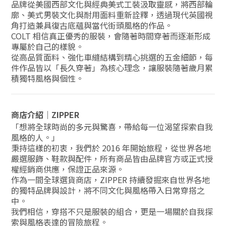
品牌從美國西部文化與經典美式工裝汲取靈感，將西部輪
廓、美式男裝文化與耐用面料重新詮釋，透過現代英國視
角打造兼具復古底蘊與當代街頭風格的作品。
COLT 相信真正優秀的服裝，會隨著時間穿著而逐漸形成
專屬於自己的樣貌。
從高品質面料、強化車縫結構到精心挑選的五金細節，每
件作品皆以「長久穿著」為核心理念，讓服裝隨著歲月累
積獨特風格與個性。
商店介紹｜ZIPPER
「想將全球時尚的多元與驚喜，帶給每一位渴望探索自我
風格的人。」
秉持這樣的初衷，我們於 2016 年開始旅程，從世界各地
嚴選服飾、鞋款與配件，所有商品皆由品牌官方或正式授
權經銷商供應，保證正品來源。
作為一間全球選貨商店，ZIPPER 持續發掘來自世界各地
的獨特品牌與設計，將不同文化與風格帶入日常穿搭之
中。
我們相信，穿搭不只是服裝的組合，更是一場關於自我探
索與風格表達的冒險旅程。