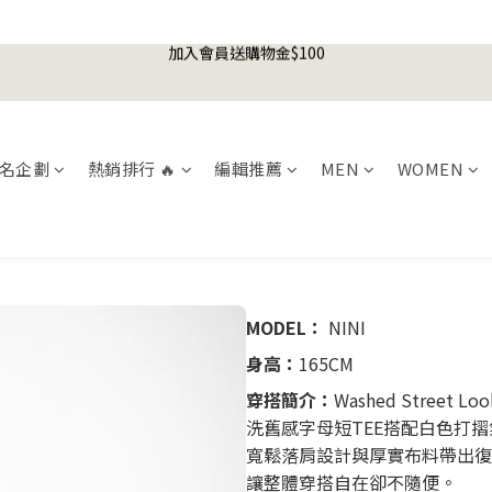
2
3
2
5
5
7
4
2
1
1
3
0
5
6
5
8
8
7
5
加入會員送購物金$100
1
2
1
4
4
6
3
1
0
0
2
4
5
4
7
7
9
6
4
0
1
:
0
3
:
3
5
:
2
0
1
3
4
3
6
6
8
5
3
er's Day Sale! 全館88折+限時免運
先
日
時
分
秒
0
2
2
4
1
聯名款登山德比鞋 三色齊發！ZIPPER x OOG Mountain Derby
0
2
3
2
5
5
7
4
2
1
1
3
0
1
2
1
4
4
6
3
1
0
0
2
0
1
:
0
3
:
3
5
:
2
0
er's Day Sale! 全館88折+限時免運
先
日
時
分
秒
1
0
2
2
4
1
名企劃
熱銷排行 🔥
編輯推薦
MEN
WOMEN
0
1
1
3
0
0
0
2
1
0
MODEL：
NINI
身高：
165CM
穿搭簡介：
Washed Street Loo
洗舊感字母短TEE搭配白色打
寬鬆落肩設計與厚實布料帶出復
讓整體穿搭自在卻不隨便。