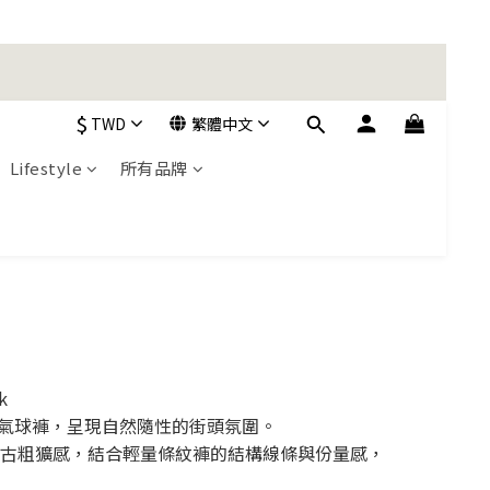
加入購物車！
$
TWD
繁體中文
加入購物車！
Lifestyle
所有品牌
k
摺氣球褲，呈現自然隨性的街頭氛圍。
古粗獷感，結合輕量條紋褲的結構線條與份量感，