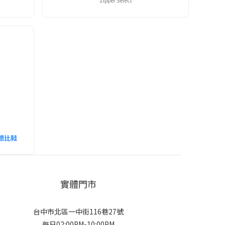
Zipper Select
山德比鞋
實體門市
台中市北區一中街116巷27號
每日02:00PM-10:00PM