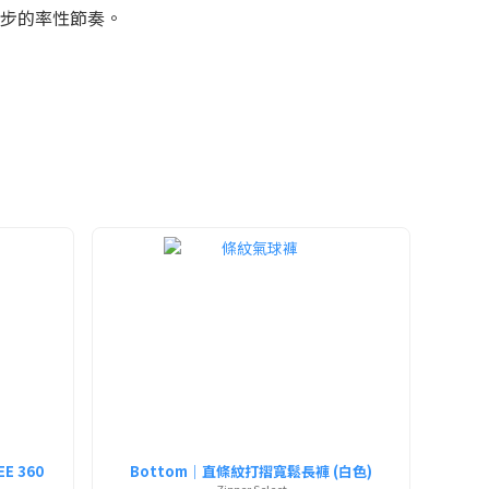
步的率性節奏。
EE 360
Bottom｜直條紋打摺寬鬆長褲 (白色)