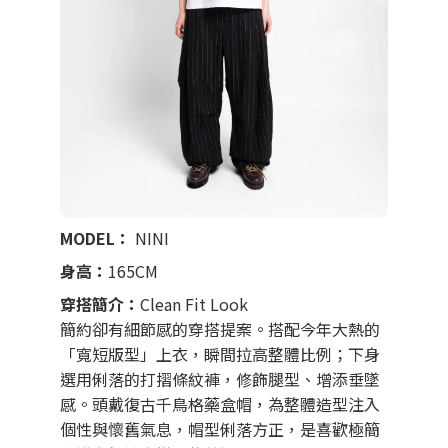
0
0
MODEL：
NINI
身高：
165CM
穿搭簡介：
Clean Fit Look
簡約卻有細節感的穿搭提案。搭配今年大熱的
「寬短版型」上衣，瞬間拉高整體比例；下身
選用俐落的打摺條紋褲，修飾腿型、增添垂墜
感。頭戴復古千鳥格藥盒帽，為整體造型注入
個性與懷舊氣息，帽型俐落方正，是喜歡極簡