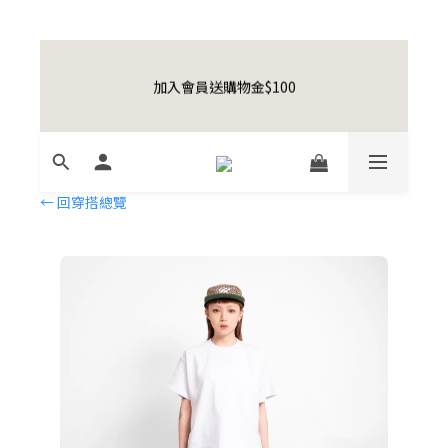
0
1
1
8
3
8
3
0
4
5
5
7
7
4
車！
日
時
分
秒
0
0
7
2
7
2
3
4
4
6
6
3
6
1
6
1
2
3
3
5
5
2
Happy Father's Day Sale! 全館88折+限時免運
5
0
5
0
1
2
2
9
4
9
4
1
9
9
加入會員送購物金$100
4
4
先加入購物
0
1
:
1
8
:
3
8
:
3
0
8
9
9
8
車！
日
時
3
分
3
秒
0
0
7
2
7
2
7
8
8
7
2
2
6
1
6
1
6
7
7
9
9
6
1
1
5
0
5
0
5
6
6
8
8
5
聯名款登山德比鞋 三色齊發！ZIPPER x OOG 
0
0
4
4
4
5
5
7
7
4
Mountain Derby
3
3
← 回穿搭總覽
3
4
4
6
6
3
2
2
2
3
3
5
5
2
Happy Father's Day Sale! 全館88折+限時免運
1
1
1
2
2
9
4
9
4
1
0
0
先加入購物
0
1
:
1
8
:
3
8
:
3
0
車！
日
時
分
秒
0
0
7
2
7
2
6
1
6
1
5
0
5
0
4
4
3
3
2
2
1
1