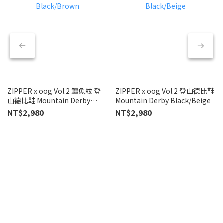
ZIPPER x oog Vol.2 鱷魚紋 登
ZIPPER x oog Vol.2 登山德比鞋
T
山德比鞋 Mountain Derby
Mountain Derby Black/Beige
真
Black/Brown
NT$2,980
NT$2,980
N
N