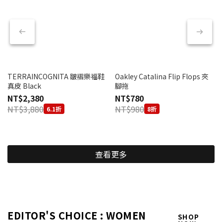
TERRAINCOGNITA 皺褶樂福鞋
Oakley Catalina Flip Flops 夾
真皮 Black
腳拖
NT$2,380
NT$780
NT$3,880
NT$980
6.1折
8折
查看更多
EDITOR'S CHOICE : WOMEN
SHOP