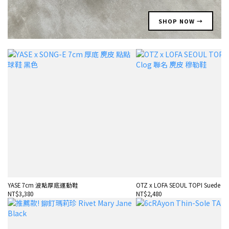
SHOP NOW →
YASE 7cm 波點厚底運動鞋
OTZ x LOFA SEOUL TOPI Suede Cl
NT$3,380
NT$2,480