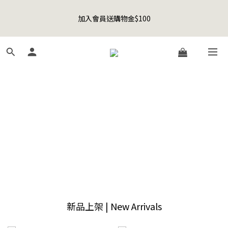
8
8
8
0
3
0
5
4
1
3
1
6
3
8
1
7
Happy Father's Day Sale! 全館88折+限時免運
7
9
7
9
7
2
4
3
加入會員送購物金$100
0
2
:
0
5
:
2
7
:
0
6
先加入購物車！
6
8
6
8
6
1
3
2
日
時
分
秒
1
4
1
6
5
5
7
5
7
5
0
2
1
0
3
0
5
4
4
6
4
9
6
4
1
0
聯名款登山德比鞋 三色齊發！ZIPPER x OOG Mountain Derby
2
4
3
3
5
3
8
5
3
9
0
1
3
2
2
4
2
7
4
9
2
8
0
2
1
1
3
1
6
3
8
1
7
Happy Father's Day Sale! 全館88折+限時免運
1
0
0
2
:
0
5
:
2
7
:
0
6
先加入購物車！
0
日
時
分
秒
1
4
1
6
5
0
3
0
5
4
2
4
3
1
3
2
0
2
1
1
0
0
新品上架 | New Arrivals