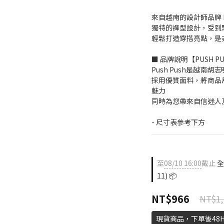
來自越南的設計師品牌 PU
獨特的褲型設計，受到
輕鬆打造穿搭亮點，是
■ 品牌說明【PUSH P
Push Push是越南
採用優質面料，將商品
魅力
同時為您帶來自信迷人
- 尺寸表參考下方
至
08/10 16:00
截止
全
11) 📦
NT$966
NT$1,
現貨商品，下單後48