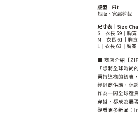
版型｜Fit
短版、寬鬆剪裁
尺寸表｜Size Ch
S｜衣長 59｜胸寬 
M｜衣長 61｜胸寬 
L｜衣長 63｜胸寬 
■ 商店介紹【ZIP
「想將全球時尚
秉持這樣的初衷，
經銷商供應，保
作為一間全球選
穿搭，都成為展
觀看更多新品：Inst