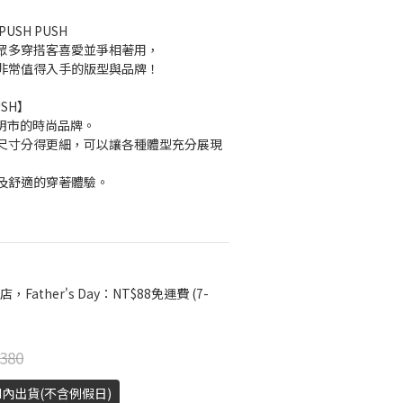
SH PUSH
眾多穿搭客喜愛並爭相著用，
非常值得入手的版型與品牌！
USH】
胡志明市的時尚品牌。
尺寸分得更細，可以讓各種體型充分展現
及舒適的穿著體驗。
店，Father's Day：NT$88免運費 (7-
380
H內出貨(不含例假日)