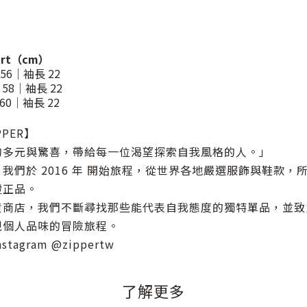
art（cm）
56｜袖長 22
58｜袖長 22
60｜袖長 22
PER】
的多元與驚喜，帶給每一位渴望探索自我風格的人。」
我們於 2016 年 開始旅程，從世界各地嚴選服飾與鞋款，
證正品。
貨商店，我們不斷尋找那些能代表自我態度的獨特單品，並致
現個人品味的冒險旅程。
agram @zippertw
了解更多