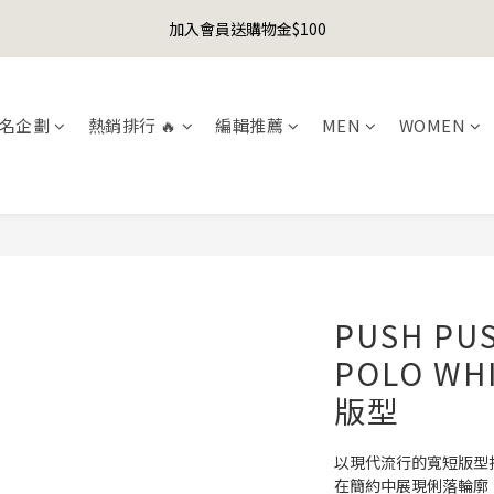
1
2
3
4
5
6
2
4
0
1
2
3
1
5
6
7
8
9
6
8
0
1
:
2
3
:
4
5
:
1
3
加入會員送購物金$100
er's Day Sale! 全館88折+限時免運
先
0
1
2
0
4
5
6
7
8
9
5
7
日
時
分
秒
0
1
2
3
4
0
2
0
1
3
4
5
6
7
8
4
6
0
1
2
3
1
聯名款登山德比鞋 三色齊發！ZIPPER x OOG Mountain Derby
0
2
3
4
5
6
7
3
5
0
1
2
0
1
2
3
4
5
6
2
4
0
1
名企劃
熱銷排行 🔥
編輯推薦
MEN
WOMEN
0
1
:
2
3
:
4
5
:
1
3
er's Day Sale! 全館88折+限時免運
0
先
日
時
分
秒
0
1
2
3
4
0
2
0
1
2
3
1
0
1
2
0
0
1
0
PUSH PUS
POLO WH
版型
以現代流行的寬短版型
在簡約中展現俐落輪廓