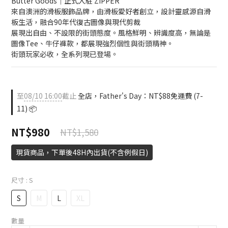
Butter Goods｜正式入駐 ZIPPER
來自澳洲的滑板服飾品牌，由滑板愛好者創立，設計靈感源自滑
板生活，融合90年代復古圖像與現代剪裁
展現出自由、不設限的街頭態度。風格鮮明、辨識度高，無論是
圖像Tee、牛仔褲款，都展現強烈個性與街頭精神。
街頭玩家必收，全系列現已登場。
至
08/10 16:00
截止
全店，Father's Day：NT$88免運費 (7-
11) 📦
NT$980
NT$1,580
現貨商品，下單後48H內出貨(不含例假日)
尺寸
: S
S
M
L
XL
數量