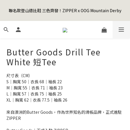
5
7
5
7
9
6
3
1
1
3
1
3
5
9
2
7
Happy Father's Day Sale! 全館88折+限時免運
4
6
4
6
8
5
2
0
聯名款登山德比鞋 三色齊發！ZIPPER x OOG Mountain Derby
0
2
:
0
2
:
4
8
:
1
6
3
5
3
5
7
4
9
先加入購物車！
1
日
時
分
秒
1
1
3
7
0
5
2
4
2
4
6
3
8
0
0
0
2
6
4
1
3
1
3
5
9
2
7
Happy Father's Day Sale! 全館88折+限時免運
1
5
3
0
2
:
0
2
:
4
8
:
1
6
先加入購物車！
0
4
2
日
時
分
秒
1
1
3
7
0
5
3
1
0
0
2
6
4
Butter Goods Drill Tee
2
0
1
5
3
1
0
4
2
White 短Tee
0
3
1
2
0
尺寸表（CM）
1
S｜胸寬 50｜衣長 68｜袖長 22
0
M｜胸寬 55｜衣長 71｜袖長 23
L｜胸寬 57｜衣長 75｜袖長 25
XL｜胸寬 62｜衣長 77.5｜袖長 26
來自澳洲的Butter Goods，作為世界知名的滑板品牌，正式進駐
ZIPPER