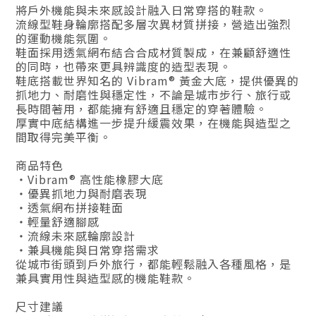
將戶外機能與未來感設計融入日常穿搭的鞋款。
流線型鞋身輪廓搭配多層次異材質拼接，營造出強烈
的運動機能氛圍。
鞋面採用透氣網布結合合成材質製成，在兼顧舒適性
的同時，也帶來更具辨識度的造型表現。
鞋底搭載世界知名的 Vibram® 黃金大底，提供優異的
抓地力、耐磨性與穩定性，不論是城市步行、旅行或
長時間著用，都能擁有舒適且穩定的穿著體驗。
厚實中底結構進一步提升緩震效果，在機能與造型之
間取得完美平衡。
商品特色
・Vibram® 高性能橡膠大底
・優異抓地力與耐磨表現
・透氣網布拼接鞋面
・輕量舒適腳感
・流線未來感輪廓設計
・兼具機能與日常穿搭需求
從城市街頭到戶外旅行，都能輕鬆融入各種風格，是
兼具實用性與造型感的機能鞋款。
尺寸建議