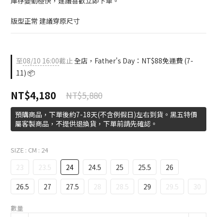
庫存變動極快，建議喜歡立即下單。
版型正常 建議穿原尺寸
至
08/10 16:00
截止
全店，Father's Day：NT$88免運費 (7-
11) 📦
NT$4,180
NT$5,880
預購商品，下單後約7-18天(不含例假日)左右到貨。黑五特價
屬客製商品，不提供退換貨，下單前請先確認。
SIZE : CM
: 24
23
23.5
24
24.5
25
25.5
26
26.5
27
27.5
28
28.5
29
29.5
30
數量