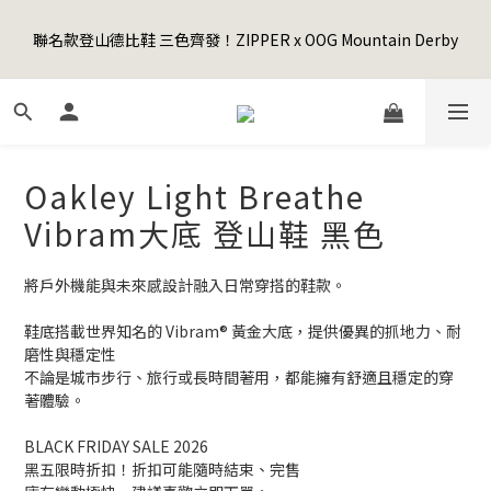
5
8
6
6
4
0
1
4
1
4
2
6
7
2
Happy Father's Day Sale! 全館88折+限時免運
4
7
5
9
5
3
0
3
聯名款登山德比鞋 三色齊發！ZIPPER x OOG Mountain Derby
0
3
:
1
9
:
5
6
:
1
9
3
6
4
8
9
4
先加入購物車！
2
2
日
時
分
秒
2
0
8
4
5
0
8
2
5
3
7
8
3
1
1
1
7
3
4
7
1
4
2
6
7
2
Happy Father's Day Sale! 全館88折+限時免運
0
0
0
6
2
3
6
0
3
:
1
9
:
5
6
:
1
9
先加入購物車！
5
1
2
5
日
時
分
秒
2
0
8
4
5
0
8
4
0
1
4
1
7
3
4
7
Oakley Light Breathe
3
0
3
0
6
2
3
6
2
2
5
1
2
5
Vibram大底 登山鞋 黑色
1
1
4
0
1
4
0
0
3
0
3
將戶外機能與未來感設計融入日常穿搭的鞋款。
2
2
1
1
鞋底搭載世界知名的 Vibram® 黃金大底，提供優異的抓地力、耐
0
0
磨性與穩定性
不論是城市步行、旅行或長時間著用，都能擁有舒適且穩定的穿
著體驗。
BLACK FRIDAY SALE 2026
黑五限時折扣！折扣可能隨時結束、完售