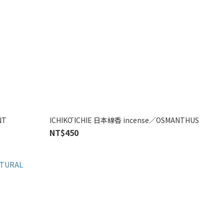
NT
ICHIKŌ ICHIE 日本線香 incense／OSMANTHUS
NT$450