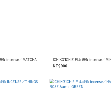
本線香 incense／MATCHA
ICHIKŌ ICHIE 日本線香 incense／MI
NT$900