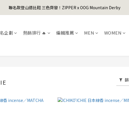
1
5
1
1
1
8
6
3
0
3
1
3
7
3
3
3
8
5
0
4
:
0
0
:
0
7
:
5
2
聯名款登山德比鞋 三色齊發！ZIPPER x OOG Mountain Derby
er's Day Sale! 全館88折+限時免運
2
0
先
2
6
2
2
2
9
7
4
日
時
分
秒
3
6
4
1
1
1
5
1
1
1
8
6
3
2
5
3
0
0
0
4
:
0
0
:
0
7
:
5
2
er's Day Sale! 全館88折+限時免運
先
1
4
2
日
時
分
秒
3
6
4
1
0
3
1
名企劃
熱銷排行 🔥
編輯推薦
MEN
WOMEN
2
5
3
0
2
0
1
4
2
1
0
3
1
0
2
0
1
0
篩
IE