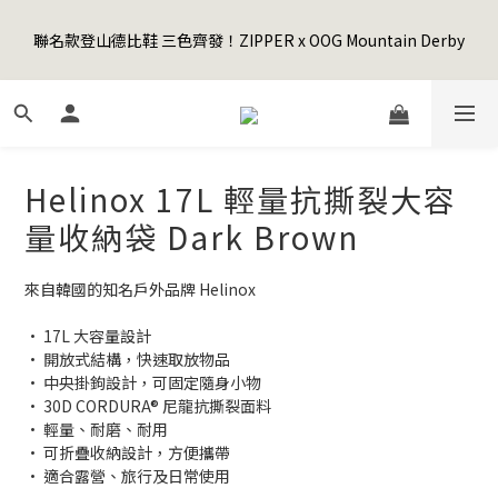
5
8
5
5
9
2
0
1
1
4
1
8
1
5
6
7
Happy Father's Day Sale! 全館88折+限時免運
4
7
4
4
8
9
1
0
聯名款登山德比鞋 三色齊發！ZIPPER x OOG Mountain Derby
0
3
:
0
7
:
0
4
:
5
6
3
6
3
3
7
8
9
先加入購物車！
0
日
時
分
秒
2
6
3
4
5
2
5
2
9
2
6
7
8
1
5
2
3
4
1
4
1
8
1
5
6
7
Happy Father's Day Sale! 全館88折+限時免運
0
4
1
2
3
0
3
:
0
7
:
0
4
:
5
6
先加入購物車！
3
0
1
2
日
時
分
秒
2
6
3
4
5
2
0
1
1
5
2
3
4
Helinox 17L 輕量抗撕裂大容
1
0
0
4
1
2
3
0
3
0
1
2
量收納袋 Dark Brown
2
0
1
1
0
來自韓國的知名戶外品牌 Helinox
0
• 17L 大容量設計
• 開放式結構，快速取放物品
• 中央掛鉤設計，可固定隨身小物
• 30D CORDURA® 尼龍抗撕裂面料
• 輕量、耐磨、耐用
• 可折疊收納設計，方便攜帶
• 適合露營、旅行及日常使用