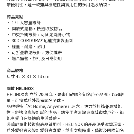
帶便利性，是一款兼具機能性與實用性的多用途收納袋。
商品亮點
• 17L 大容量設計
• 開放式結構，快速取放物品
• 中央掛鉤設計，可固定隨身小物
• 30D CORDURA® 尼龍抗撕裂面料
• 輕量、耐磨、耐用
• 可折疊收納設計，方便攜帶
• 適合露營、旅行及日常使用
商品規格
尺寸 42 × 31 × 13 cm
關於 HELINOX
HELINOX 創立於 2009 年，是來自韓國的知名戶外品牌，以超輕
量、可攜式戶外裝備聞名全球。
品牌秉持「At Home, Anywhere」理念，致力於打造兼具機能
性、舒適度與設計感的產品，讓使用者無論身處城市或戶外，都
能享受自在舒適的生活體驗。
憑藉輕量化技術與高品質用料，HELINOX 的產品深受露營玩家、
戶外愛好者及設計愛好者喜愛，並多次與時尚、藝術及國際知名