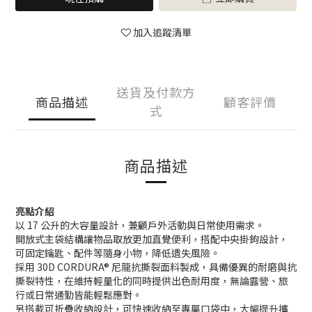
加入追蹤清單
送貨及付款方
商品描述
顧客評價
式
商品描述
亮點介紹
以 17 公升的大容量設計，兼顧戶外活動與日常使用需求。
開放式主袋結構讓物品取放更加直覺便利，搭配中央掛鉤設計，
可固定鑰匙、配件等隨身小物，降低遺失風險。
採用 30D CORDURA® 尼龍抗撕裂面料製成，具備優異的耐磨與抗
撕裂特性，在維持輕量化的同時提供出色耐用度，無論露營、旅
行或日常通勤皆能輕鬆應對。
另搭載可折疊收納設計，可快速收納至專屬口袋中，大幅提升攜