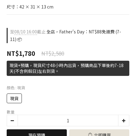
尺寸：42 × 31 × 13 cm
至
08/10 16:00
截止
全店，Father's Day：NT$88免運費 (7-
11) 📦
NT$1,780
NT$2,580
現貨+預購，現貨尺寸48小時內出貨，預購商品下單後約7-18
天(不含例假日)左右到貨。
顏色
: 現貨
現貨
數量
現在預購
立即購買