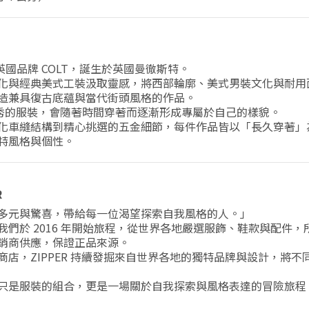
的英國品牌 COLT，誕生於英國曼徹斯特。
化與經典美式工裝汲取靈感，將西部輪廓、美式男裝文化與耐用
造兼具復古底蘊與當代街頭風格的作品。
正優秀的服裝，會隨著時間穿著而逐漸形成專屬於自己的樣貌。
化車縫結構到精心挑選的五金細節，每件作品皆以「長久穿著」
特風格與個性。
R
多元與驚喜，帶給每一位渴望探索自我風格的人。」
我們於 2016 年開始旅程，從世界各地嚴選服飾、鞋款與配件
銷商供應，保證正品來源。
商店，ZIPPER 持續發掘來自世界各地的獨特品牌與設計，將不
只是服裝的組合，更是一場關於自我探索與風格表達的冒險旅程