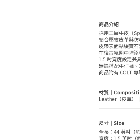
商品介紹
採用二層牛皮（Spli
結合壓紋皮革與仿
皮帶表面點綴寶石
在復古氛圍中增添
1.5 吋寬度設定
無論搭配牛仔褲、
商品附有 COLT
材質｜Compositi
Leather（皮革）
尺寸｜Size
全長：44 英吋（約
寬度：1.5 英吋（約