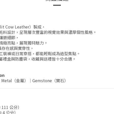
t Cow Leather）製成，
毛料設計，呈現層次豐富的視覺效果與濃厚個性風格。
鑲嵌細節，
精緻亮點，展現獨特魅力。
兼具存在感與實穿性，
工裝褲或日常穿搭，都能輕鬆成為造型焦點。
 專屬禮盒與防塵袋，收藏與送禮皆十分合適。
on
｜Metal（金屬）｜Gemstone（寶石）
 111 公分）
 4 公分）