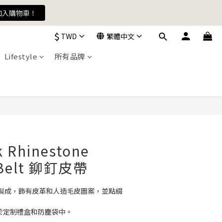
加入購物車！
加入購物車！
$
TWD
繁體中文
Lifestyle
所有品牌
加入購物車！
k Rhinestone
 Belt 鉚釘皮帶
製成，飾有皮革和人造毛皮圖案，並點綴
包裝於定制禮盒和防塵袋中。