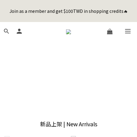
8
9
8
1
0
1
3
7
1
4
2
3
1
4
6
Happy Father's Day Sale! 全館88折+限時免運
7
8
9
7
0
0
2
6
Join as a member and get $100TWD in shopping credits🔥
0
3
:
1
2
:
0
3
:
5
9
先加入購物車！
6
9
7
8
6
9
1
5
Days
Hours
Minutes
Seconds
2
0
1
2
4
8
5
8
6
7
5
8
0
4
1
0
1
3
7
4
7
5
6
4
7
9
3
0
0
2
6
聯名款登山德比鞋 三色齊發！ZIPPER x OOG Mountain Derby
3
6
4
5
3
6
8
2
1
5
2
5
3
4
2
5
7
1
0
4
1
4
2
3
1
4
6
Happy Father's Day Sale! 全館88折+限時免運
0
3
0
3
:
1
2
:
0
3
:
5
9
先加入購物車！
2
Days
Hours
Minutes
Seconds
2
0
1
2
4
8
1
1
0
1
3
7
0
0
0
2
6
1
5
0
4
3
2
1
0
新品上架 | New Arrivals