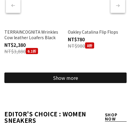
TERRAINCOGNITA Wrinkles
Oakley Catalina Flip Flops
Cow leather Loafers Black
NT$780
NT$2,380
NT$980
8折
NT$3,880
6.1折
Show more
EDITOR'S CHOICE : WOMEN
SHOP
SNEAKERS
NOW