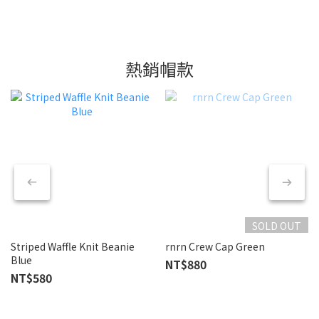
熱銷帽款
SOLD OUT
Striped Waffle Knit Beanie
rnrn Crew Cap Green
Blue
NT$880
NT$580