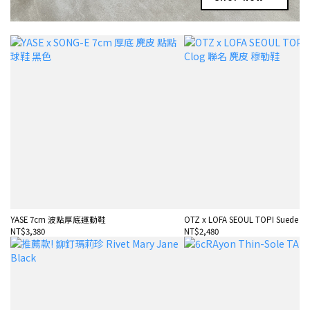
YASE 7cm 波點厚底運動鞋
OTZ x LOFA SEOUL TOPI Suede Cl
NT$3,380
NT$2,480