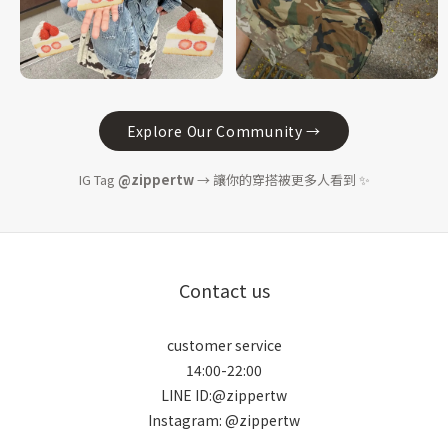
Explore Our Community →
IG Tag
@zippertw
→ 讓你的穿搭被更多人看到 ✨
Contact us
customer service
14:00-22:00
LINE ID:@zippertw
Instagram: @zippertw