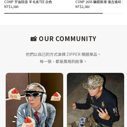
CONP 宇宙回音 羊毛長TEE 白色
CONP 26SS 皺感肌理 復古格紋 
NT$1,580
NT$2,380
📸 OUR COMMUNITY
他們以自己的方式演繹 ZIPPER 精選單品。
每一張，都是風格的故事。