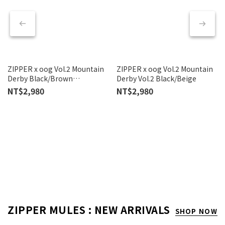
ZIPPER x oog Vol.2 Mountain
ZIPPER x oog Vol.2 Mountain
T
Derby Black/Brown
Derby Vol.2 Black/Beige
Co
Crocodile-Grain Cowhide
NT$2,980
NT$2,980
N
N
ZIPPER MULES : NEW ARRIVALS
SHOP NOW