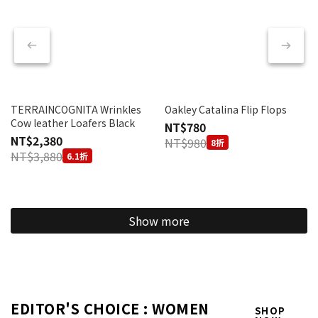
TERRAINCOGNITA Wrinkles
Oakley Catalina Flip Flops
Cow leather Loafers Black
NT$780
NT$2,380
NT$980
8折
NT$3,880
6.1折
Show more
EDITOR'S CHOICE : WOMEN
SHOP