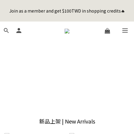
5
7
7
5
7
8
8
0
1
3
3
1
3
4
4
6
Happy Father's Day Sale! 全館88折+限時免運
4
6
6
4
6
7
7
9
0
2
:
2
0
:
2
3
:
3
5
聯名款登山德比鞋 三色齊發！ZIPPER x OOG Mountain Derby
先加入購物車！
3
5
5
3
5
6
6
8
Days
Hours
Minutes
Seconds
1
1
1
2
2
4
2
4
4
2
4
5
5
7
0
0
0
1
1
3
1
3
3
1
3
4
4
6
Happy Father's Day Sale! 全館88折+限時免運
0
0
2
0
2
:
2
0
:
2
3
:
3
5
先加入購物車！
1
Days
Hours
Minutes
Seconds
1
1
1
2
2
4
0
0
0
0
1
1
3
0
0
2
1
0
新品上架 | New Arrivals