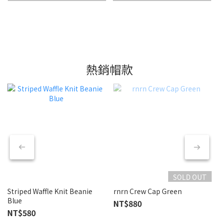
熱銷帽款
SOLD OUT
Striped Waffle Knit Beanie
rnrn Crew Cap Green
Blue
NT$880
NT$580