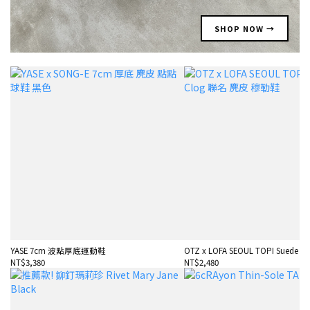
SHOP NOW →
YASE 7cm 波點厚底運動鞋
OTZ x LOFA SEOUL TOPI Suede Cl
NT$3,380
NT$2,480