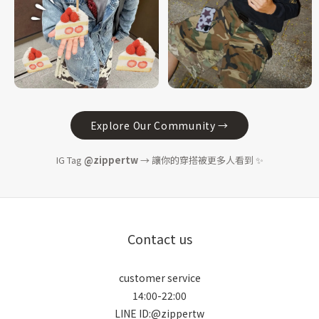
Explore Our Community →
IG Tag
@zippertw
→ 讓你的穿搭被更多人看到 ✨
Contact us
customer service
14:00-22:00
LINE ID:@zippertw