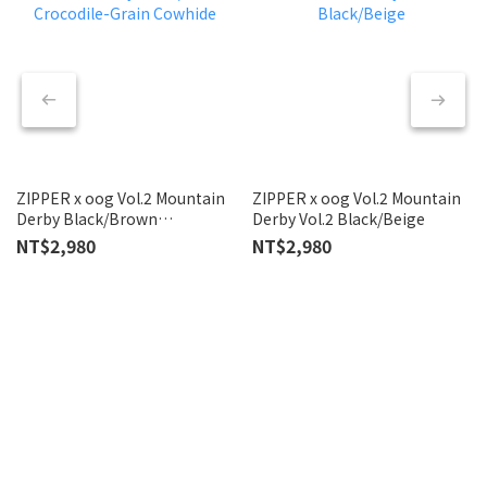
ZIPPER x oog Vol.2 Mountain
ZIPPER x oog Vol.2 Mountain
T
Derby Black/Brown
Derby Vol.2 Black/Beige
Co
Crocodile-Grain Cowhide
NT$2,980
NT$2,980
N
N