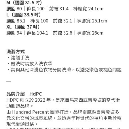
M（腰圍 31.5 吋）
腰圍 80｜褲長 100｜前襠 31.4｜褲腳寬 24.1cm
L（腰圍 33.5 吋）
腰圍 85.1｜褲長 100｜前襠 32.1｜褲腳寬 25.1cm
XL（腰圍 37 吋）
腰圍 94｜褲長 104.1｜前襠 32.6｜褲腳寬 26cm
洗滌方式
・建議手洗
・機洗時請放入洗衣袋
・請與其他深淺色衣物分開洗滌，以避免染色或褪色問題
─
品牌介紹｜HdPC
HDPC 創立於 2022 年，是來自馬來西亞吉隆坡的當代街
頭服飾品牌。
由 Hundred Percent 團隊打造，品牌靈感源自吉隆坡多
元文化交融的城市風貌，並透過年輕世代的視角重新詮釋
現代街頭風格。