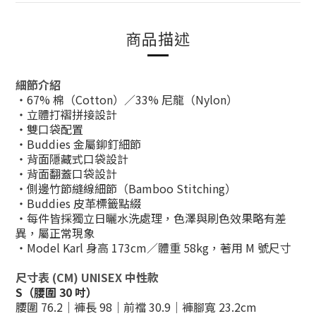
商品描述
細節介紹
・67% 棉（Cotton）／33% 尼龍（Nylon）
・立體打褶拼接設計
・雙口袋配置
・Buddies 金屬鉚釘細節
・背面隱藏式口袋設計
・背面翻蓋口袋設計
・側邊竹節縫線細節（Bamboo Stitching）
・Buddies 皮革標籤點綴
・每件皆採獨立日曬水洗處理，色澤與刷色效果略有差
異，屬正常現象
・Model Karl 身高 173cm／體重 58kg，著用 M 號尺寸
尺寸表 (CM) UNISEX 中性款
S（腰圍 30 吋）
腰圍 76.2｜褲長 98｜前襠 30.9｜褲腳寬 23.2cm