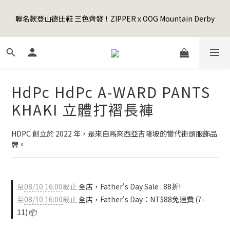
5
7
5
7
7
7
3
4
1
3
1
9
3
3
3
Happy Father's Day Sale! 全館88折+限時免運
4
6
4
6
6
6
2
3
聯名款登山德比鞋 三色齊發！ZIPPER x OOG Mountain Derby
0
2
:
0
8
:
2
9
:
2
2
3
5
3
5
5
5
先加入購物車！
1
2
日
時
分
秒
1
7
1
8
1
1
2
4
2
4
4
4
0
1
0
6
0
7
0
0
1
3
1
9
3
3
3
Happy Father's Day Sale! 全館88折+限時免運
0
5
6
0
2
:
0
8
:
2
9
:
2
2
先加入購物車！
4
5
日
時
分
秒
1
7
1
8
1
1
3
4
0
6
0
7
0
0
HdPc HdPc A-WARD PANTS
2
3
5
6
1
2
4
5
KHAKI 立體打褶長褲
0
1
3
4
0
2
3
HDPC 創立於 2022 年，是來自馬來西亞吉隆坡的當代街頭服飾品
1
2
牌。
0
1
0
至
08/10 16:00
截止
全店，Father's Day Sale : 88折!
至
08/10 16:00
截止
全店，Father's Day：NT$88免運費 (7-
11) 📦