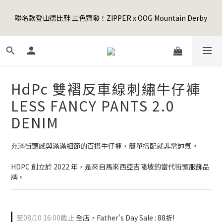
5
6
5
7
6
8
2
1
1
2
1
3
2
8
4
7
Happy Father's Day Sale! 全館88折+限時免運
4
5
4
6
5
7
1
0
聯名款登山德比鞋 三色齊發！ZIPPER x OOG Mountain Derby
0
1
:
0
2
:
1
7
:
3
6
3
4
3
5
4
6
9
先加入購物車！
0
日
時
分
秒
0
1
0
6
2
5
2
3
2
4
3
9
5
8
0
5
1
4
1
2
1
3
2
8
4
7
Happy Father's Day Sale! 全館88折+限時免運
4
0
3
0
1
:
0
2
:
1
7
:
3
6
先加入購物車！
3
2
日
時
分
秒
0
1
0
6
2
5
2
1
0
5
1
4
HdPc 雙褶反車線刺繡牛仔褲
1
0
4
0
3
0
3
2
LESS FANCY PANTS 2.0
2
1
DENIM
1
0
0
充滿街頭感與滿滿細節的百搭牛仔褲，簡單搭配就非常帥氣。
HDPC 創立於 2022 年，是來自馬來西亞吉隆坡的當代街頭服飾品
牌。
至
08/10 16:00
截止
全店，Father's Day Sale : 88折!