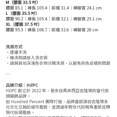
M（腰圍 33.5 吋）
腰圍 85.1｜褲長 105.4｜前襠 31.4｜褲腳寬 24.1 cm
L（腰圍 35.5 吋）
腰圍 90.2｜褲長 105.4｜前襠 32.1｜褲腳寬 25.1 cm
XL（腰圍 37.5 吋）
腰圍 95.3｜褲長 106.7｜前襠 32.6｜褲腳寬 26 cm
洗滌方式
・建議手洗
・機洗時請放入洗衣袋
・請與其他深淺色衣物分開洗滌，以避免染色或褪色問題
─
品牌介紹｜HdPC
HDPC 創立於 2022 年，是來自馬來西亞吉隆坡的當代街
頭服飾品牌。
由 Hundred Percent 團隊打造，品牌靈感源自吉隆坡多
元文化交融的城市風貌，並透過年輕世代的視角重新詮釋
現代街頭風格。