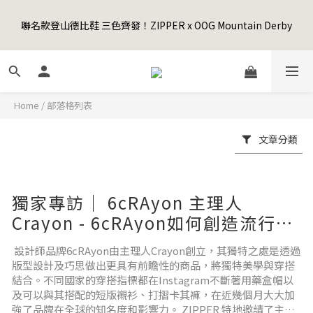
5
7
6
8
8
0
0
3
1
3
2
6
4
6
4
9
Happy Father's Day Sale! 全館88折+限時免運
4
6
5
9
7
9
7
2
聯名款登山德比鞋 三色齊發！ZIPPER x OOG Mountain Derby
0
2
:
1
5
:
3
5
:
3
8
3
5
4
8
6
8
6
先加入購物車！
1
日
時
分
秒
1
0
4
2
4
2
7
2
4
3
7
5
7
5
0
0
3
1
3
1
6
1
3
2
6
4
6
4
9
Happy Father's Day Sale! 全館88折+限時免運
2
0
2
0
5
0
2
:
1
5
:
3
5
:
3
8
先加入購物車！
1
1
4
日
時
分
秒
1
0
4
2
4
2
7
0
0
3
Home
/
部落格列表
0
3
1
3
1
6
2
2
0
2
0
5
1
文章分類
1
1
4
0
0
0
3
2
1
獨家專訪｜ 6cRAyon 主理人
0
Crayon - 6cRAyon如何創造流行趨
勢
設計師品牌6cRAyon由主理人Crayon創立，其獨特之處是透過
版型設計及巧思做出更具有前瞻性的商品，將獨特美學與穿搭
結合。不同國家的穿搭指標都在Instagram不斷著用藥盒帽以
及可以與其搭配的短版襯衫、打摺卡其褲，在近幾個月大大加
強了品牌在全球的知名度和影響力。 ZIPPER 特地邀請了主理