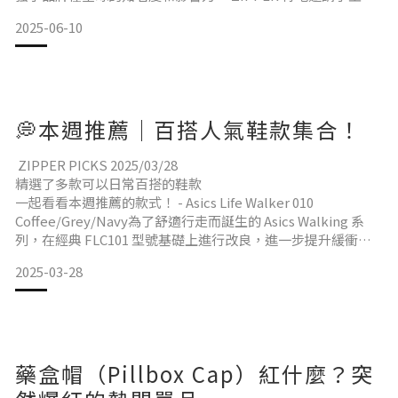
人 Crayon 作深入訪談，探索品牌美學以及創作過程。 當初是
2025-06-10
什麼契機，讓你決定創立6cRAyon？Crayon：我一直很喜歡各
種有美感的東西，每次購買一些單品的時候都會思考它吸引我
的點，我會從我自
💭本週推薦｜百搭人氣鞋款集合！
ZIPPER PICKS 2025/03/28
精選了多款可以日常百搭的鞋款
一起看看本週推薦的款式！ - Asics Life Walker 010
Coffee/Grey/Navy為了舒適行走而誕生的 Asics Walking 系
列，在經典 FLC101 型號基礎上進行改良，進一步提升緩衝性
與穩定度。 同時滿足日常與旅行的各種需求 - Puma Speedcat
2025-03-28
OG Silver GreyPuma Speedcat OG 是 Puma 於2000年代初期
推出的一款經典運動鞋。這款鞋子
藥盒帽（Pillbox Cap）紅什麼？突