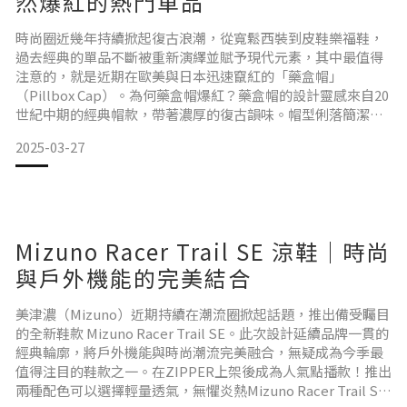
然爆紅的熱門單品
時尚圈近幾年持續掀起復古浪潮，從寬鬆西裝到皮鞋樂福鞋，
過去經典的單品不斷被重新演繹並賦予現代元素，其中最值得
注意的，就是近期在歐美與日本迅速竄紅的「藥盒帽」
（Pillbox Cap）。為何藥盒帽爆紅？藥盒帽的設計靈感來自20
世紀中期的經典帽款，帶著濃厚的復古韻味。帽型俐落簡潔，
方正而精緻，完全契合現代人追求簡約但不失個性化的風格。
2025-03-27
藥盒帽最迷人的地方在於其獨特又搶眼的外型，與常見的棒球
帽相比，更能讓整體造型脫穎而出，輕鬆成為穿搭上的視覺焦
點。這款帽子的強大之處就在於它的百搭特質，尤其適合搭配
牛仔褲
Mizuno Racer Trail SE 涼鞋｜時尚
與戶外機能的完美結合
美津濃（Mizuno）近期持續在潮流圈掀起話題，推出備受矚目
的全新鞋款 Mizuno Racer Trail SE。此次設計延續品牌一貫的
經典輪廓，將戶外機能與時尚潮流完美融合，無疑成為今季最
值得注目的鞋款之一。在ZIPPER上架後成為人氣點播款！推出
兩種配色可以選擇輕量透氣，無懼炎熱Mizuno Racer Trail SE