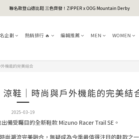
1
4
2
9
2
4
6
4
5
1
3
6
4
4
6
8
0
3
:
1
8
:
1
9
:
3
5
聯名款登山德比鞋 三色齊發！ZIPPER x OOG Mountain Derby
er's Day Sale! 全館88折+限時免運
3
4
0
先
2
5
3
3
5
7
日
時
分
秒
2
0
7
0
8
2
4
2
3
1
4
2
9
2
4
6
1
6
7
1
3
1
2
0
3
:
1
8
:
1
9
:
3
5
er's Day Sale! 全館88折+限時免運
先
0
5
6
0
2
日
時
分
秒
0
1
2
0
7
0
8
2
4
4
5
1
名企劃
熱銷排行 🔥
編輯推薦
MEN
WOMEN
0
1
6
7
1
3
3
4
0
0
5
6
0
2
2
3
4
5
1
1
2
3
4
0
0
1
2
3
｜時尚與戶外機能的完美結合
0
1
2
0
1
0
rail SE 涼鞋｜時尚與戶外機能的完美結
2025-03-19
目的全新鞋款 Mizuno Racer Trail SE。
時尚潮流完美融合，無疑成為今季最值得注目的鞋款之一