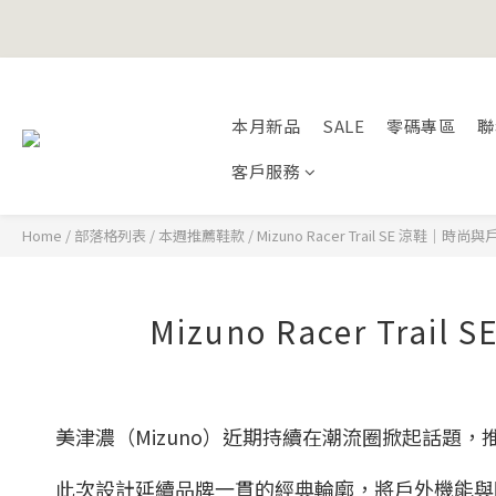
Happy Fath
Happy Fath
本月新品
SALE
零碼專區
聯
客戶服務
Home
/
部落格列表
/
本週推薦鞋款
/
Mizuno Racer Trail SE 涼鞋
Mizuno Racer T
美津濃（Mizuno）近期持續在潮流圈掀起話題，推出備受矚
此次設計延續品牌一貫的經典輪廓，將戶外機能與