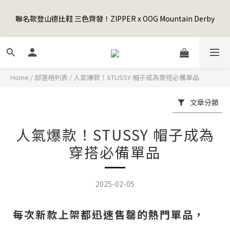
5
8
5
7
6
7
6
3
1
4
1
9
3
2
3
2
Happy Father's Day Sale! 全館88折+限時免運
4
7
4
6
5
6
5
2
聯名款登山德比鞋 三色齊發！ZIPPER x OOG Mountain Derby
0
3
:
0
8
:
2
1
:
2
1
3
6
3
5
4
5
4
先加入購物車！
1
日
時
分
秒
2
7
1
0
1
0
2
5
2
4
3
4
3
0
1
6
0
0
1
4
1
9
3
2
3
2
Happy Father's Day Sale! 全館88折+限時免運
0
5
0
3
:
0
8
:
2
1
:
2
1
先加入購物車！
4
日
時
分
秒
2
7
1
0
1
0
3
Home
/
部落格列表
/
人氣爆款！STUSSY 帽子成為穿搭必備單品
1
6
0
0
2
0
5
1
文章分類
4
0
3
2
人氣爆款！STUSSY 帽子成為
1
穿搭必備單品
0
2025-02-05
每次新款上架都迅速售罄的熱門單品，