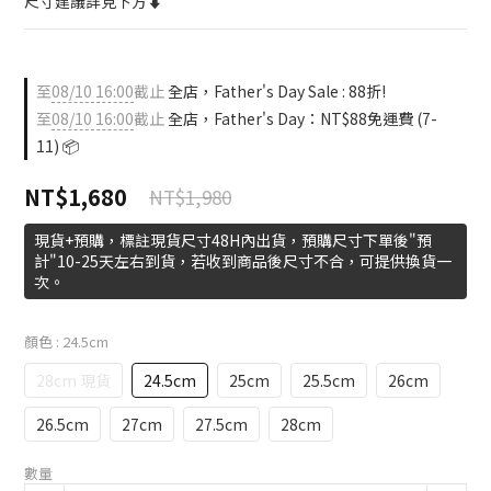
尺寸建議詳見下方⬇️
至
08/10 16:00
截止
全店，Father's Day Sale : 88折!
至
08/10 16:00
截止
全店，Father's Day：NT$88免運費 (7-
11) 📦
NT$1,680
NT$1,980
現貨+預購，標註現貨尺寸48H內出貨，預購尺寸下單後"預
計"10-25天左右到貨，若收到商品後尺寸不合，可提供換貨一
次。
顏色
: 24.5cm
28cm 現貨
24.5cm
25cm
25.5cm
26cm
26.5cm
27cm
27.5cm
28cm
數量