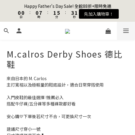
2
2
1
1
1
1
1
1
8
8
2
2
6
6
4
4
Happy Father's Day Sale! 全館88折+限時免運
Happy Father's Day Sale! 全館88折+限時免運
1
1
0
0
0
0
:
:
0
0
7
7
:
:
1
1
5
5
:
:
3
3
先加入購物車！
先加入購物車！
0
0
9
日
日
9
9
時
時
分
分
秒
秒
6
6
0
0
4
4
2
2
9
8
8
8
9
5
5
3
3
1
1
8
7
7
7
8
4
4
2
2
0
0
加入會員送購物金$100
7
6
6
6
7
9
3
3
1
1
6
5
5
5
6
8
2
2
0
0
5
4
4
4
5
9
7
M.calros Derby Shoes 德比
1
1
4
聯名款登山德比鞋 三色齊發！ZIPPER x OOG Mountain Derby
3
3
3
4
8
6
0
0
3
鞋
2
2
2
9
3
7
5
2
1
1
1
8
2
6
4
Happy Father's Day Sale! 全館88折+限時免運
1
0
0
:
0
7
:
1
5
:
3
來自日本的 M. Carlos
先加入購物車！
0
日
時
分
秒
6
0
4
2
主打寬楦以及極輕量的鞋底設計，適合日常穿搭使用
5
3
1
4
2
0
入門皮鞋的最佳選擇 !推薦必入
搭配牛仔褲/五分褲等多種褲款都好看
3
1
2
0
安心購💛下單後若尺寸不合，可更換尺寸一次
1
0
建議尺寸穿小一號 