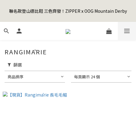
5
7
5
8
7
9
7
2
1
3
1
4
3
8
5
3
Happy Father's Day Sale! 全館88折+限時免運
4
6
4
7
6
8
6
1
聯名款登山德比鞋 三色齊發！ZIPPER x OOG Mountain Derby
0
2
:
0
3
:
2
7
:
4
2
3
5
3
6
5
7
5
先加入購物車！
0
日
時
分
秒
1
2
1
6
3
1
2
4
2
5
4
9
6
4
0
1
0
5
2
0
1
3
1
4
3
8
5
3
Happy Father's Day Sale! 全館88折+限時免運
0
4
1
0
2
:
0
3
:
2
7
:
4
2
先加入購物車！
3
0
日
時
分
秒
1
2
1
6
3
1
2
0
1
0
5
2
0
RANGIMĀRIE
1
0
4
1
0
3
0
篩選
2
1
商品排序
每頁顯示 24 個
0