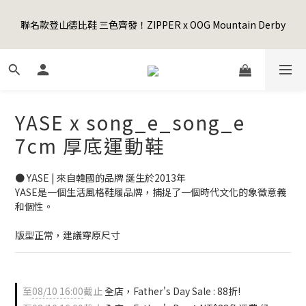
5
9
5
5
8
5
5
1
1
5
1
7
1
4
1
1
Happy Father's Day Sale! 全館88折+限時免運
4
8
4
4
7
4
4
0
聯名款登山德比鞋 三色齊發！ZIPPER x OOG Mountain Derby
0
4
:
0
6
:
0
3
:
0
0
3
7
3
9
3
6
3
3
先加入購物車！
日
時
分
秒
3
5
2
2
6
2
8
2
5
2
2
2
4
1
1
5
1
7
1
4
1
1
Happy Father's Day Sale! 全館88折+限時免運
1
3
0
0
4
:
0
6
:
0
3
:
0
0
先加入購物車！
0
2
日
時
分
秒
3
5
2
1
2
4
1
YASE x song_e_song_e
0
1
3
0
0
2
7cm 厚底運動鞋
1
0
● YASE | 來自韓國的品牌 誕生於2013年
YASE是一個生活風格鞋履品牌，捕捉了一個時代文化的象徵意義
和個性。
版型正常，建議穿原尺寸
至
08/10 16:00
截止
全店，Father's Day Sale : 88折!