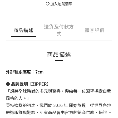
加入追蹤清單
送貨及付款方
商品描述
顧客評價
式
商品描述
外部鞋跟高度：7cm
●
品牌說明
【ZIPPER】
「想將全球時尚的多元與驚喜，帶給每一位渴望探索自我
風格的人。」
秉持這樣的初衷，我們於
2016 年
開始旅程，從世界各地
嚴選服飾與鞋款，所有商品皆由官方經銷商供應，
保證正