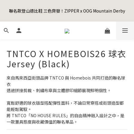
5
8
5
9
9
7
0
4
1
4
1
5
5
3
6
Happy Father's Day Sale! 全館88折+限時免運
4
7
4
8
8
6
9
3
聯名款登山德比鞋 三色齊發！ZIPPER x OOG Mountain Derby
0
3
:
0
4
:
4
2
:
5
9
3
6
3
7
7
5
8
先加入購物車！
2
日
時
分
秒
2
3
3
1
4
8
2
5
2
6
6
4
7
1
1
2
2
0
3
7
1
4
1
5
5
3
6
Happy Father's Day Sale! 全館88折+限時免運
0
0
1
1
2
6
0
3
:
0
4
:
4
2
:
5
9
先加入購物車！
0
0
1
5
日
時
分
秒
2
3
3
1
4
8
0
4
1
2
2
0
3
7
TNTCO X HOMEBOIS26 球衣
3
0
1
1
2
6
2
0
0
1
5
Jersey (Black)
1
0
4
0
3
來自馬來西亞街頭品牌 TNTCO 與 Homebois 共同打造的聯名球
2
衣
1
透過拼接剪裁、刺繡布章與立體膠印細節展現鮮明個性。
0
寬鬆舒適的球衣版型搭配彈性面料，不論日常穿搭或街頭造型都
能輕鬆駕馭。
將 TNTCO「NO HOUSE RULES」的自由精神融入設計之中，是
一款兼具態度與收藏價值的聯名單品。