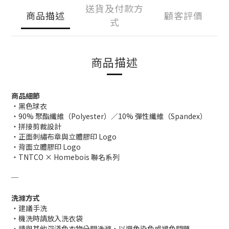
送貨及付款方
商品描述
顧客評價
式
商品描述
商品細節
・黑色球衣
・90% 聚酯纖維（Polyester）／10% 彈性纖維（Spandex）
・拼接剪裁設計
・正面刺繡布章與立體膠印 Logo
・背面立體膠印 Logo
・TNTCO × Homebois 聯名系列
─
洗滌方式
・建議手洗
・機洗時請放入洗衣袋
・請與其他深淺色衣物分開洗滌，以避免染色或褪色問題