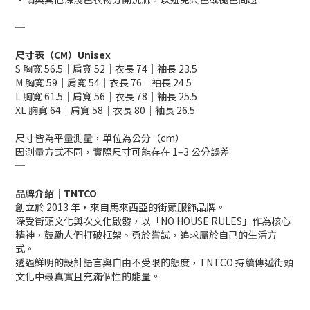
─
尺寸表（CM）Unisex
S 胸寬 56.5｜肩寬 52｜衣長 74｜袖長 23.5
M 胸寬 59｜肩寬 54｜衣長 76｜袖長 24.5
L 胸寬 61.5｜肩寬 56｜衣長 78｜袖長 25.5
XL 胸寬 64｜肩寬 58｜衣長 80｜袖長 26.5
尺寸皆為平量測量，單位為公分（cm）
因測量方式不同，實際尺寸可能存在 1–3 公分誤差
─
品牌介紹｜TNTCO
創立於 2013 年，來自馬來西亞的街頭服飾品牌。
深受街頭文化與次文化啟發，以「NO HOUSE RULES」作為核心
精神，鼓勵人們打破框架、勇於嘗試，追求屬於自己的生活方
式。
透過鮮明的設計語言與自由不受限的態度，TNTCO 持續傳遞街頭
文化中最真實且充滿個性的能量。