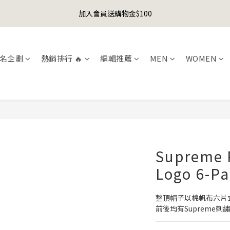
1
4
2
9
6
2
1
1
6
3
7
5
8
6
6
5
0
3
:
1
8
:
5
9
:
1
0
加入會員送購物金$100
er's Day Sale! 全館88折+限時免運
先
0
5
2
6
4
7
5
9
5
4
日
時
分
秒
2
0
7
4
8
0
4
1
5
3
6
4
8
4
3
1
6
3
7
聯名款登山德比鞋 三色齊發！ZIPPER x OOG Mountain Derby
3
0
4
2
5
3
7
3
2
0
5
2
6
2
3
1
4
2
9
6
2
1
4
1
5
名企劃
熱銷排行 🔥
編輯推薦
MEN
WOMEN
1
2
0
3
:
1
8
:
5
9
:
1
0
er's Day Sale! 全館88折+限時免運
3
0
4
先
日
時
分
秒
0
1
2
0
7
4
8
0
2
3
0
1
6
3
7
1
2
0
5
2
6
0
1
4
1
5
0
3
0
4
2
3
1
2
Supreme 
0
1
0
Logo 6-
整頂帽子以棉帆布六片
前後均有Supreme刺繡